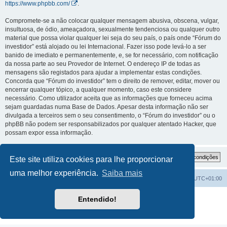
https://www.phpbb.com/
.
Compromete-se a não colocar qualquer mensagem abusiva, obscena, vulgar,
insultuosa, de ódio, ameaçadora, sexualmente tendenciosa ou qualquer outro
material que possa violar qualquer lei seja do seu país, o país onde “Fórum do
investidor” está alojado ou lei Internacional. Fazer isso pode levá-lo a ser
banido de imediato e permanentemente, e, se for necessário, com notificação
da nossa parte ao seu Provedor de Internet. O endereço IP de todas as
mensagens são registados para ajudar a implementar estas condições.
Concorda que “Fórum do investidor” tem o direito de remover, editar, mover ou
encerrar qualquer tópico, a qualquer momento, caso este considere
necessário. Como utilizador aceita que as informações que forneceu acima
sejam guardadas numa Base de Dados. Apesar desta informação não ser
divulgada a terceiros sem o seu consentimento, o “Fórum do investidor” ou o
phpBB não podem ser responsabilizados por qualquer atentado Hacker, que
possam expor essa informação.
Este site utiliza cookies para lhe proporcionar
uma melhor experiência.
Saiba mais
Fórum do investidor
O Fuso Horário do Fórum é
UTC+01:00
Desenvolvido por
phpBB
® Forum Software © phpBB Limited
Entendido!
Traduzido por:
phpBB Portugal
Privacidade
|
Termos