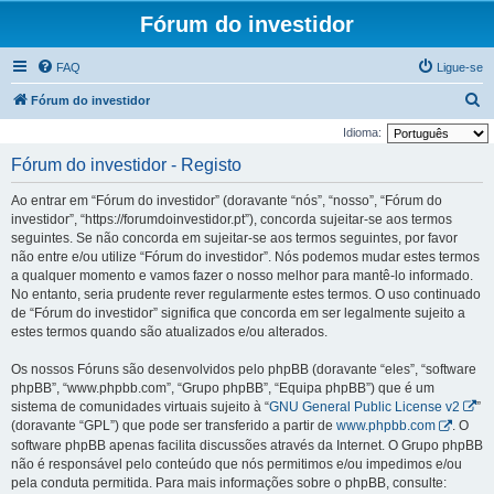
Fórum do investidor
FAQ
Ligue-se
P
Fórum do investidor
e
Idioma:
s
Fórum do investidor - Registo
q
Ao entrar em “Fórum do investidor” (doravante “nós”, “nosso”, “Fórum do
u
investidor”, “https://forumdoinvestidor.pt”), concorda sujeitar-se aos termos
i
seguintes. Se não concorda em sujeitar-se aos termos seguintes, por favor
não entre e/ou utilize “Fórum do investidor”. Nós podemos mudar estes termos
s
a qualquer momento e vamos fazer o nosso melhor para mantê-lo informado.
a
No entanto, seria prudente rever regularmente estes termos. O uso continuado
r
de “Fórum do investidor” significa que concorda em ser legalmente sujeito a
estes termos quando são atualizados e/ou alterados.
Os nossos Fóruns são desenvolvidos pelo phpBB (doravante “eles”, “software
phpBB”, “www.phpbb.com”, “Grupo phpBB”, “Equipa phpBB”) que é um
sistema de comunidades virtuais sujeito à “
GNU General Public License v2
”
(doravante “GPL”) que pode ser transferido a partir de
www.phpbb.com
. O
software phpBB apenas facilita discussões através da Internet. O Grupo phpBB
não é responsável pelo conteúdo que nós permitimos e/ou impedimos e/ou
pela conduta permitida. Para mais informações sobre o phpBB, consulte: