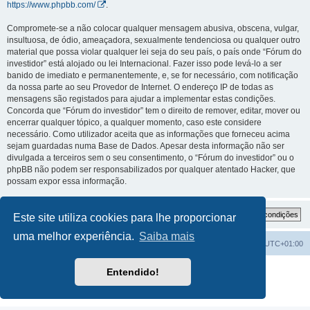
https://www.phpbb.com/
.
Compromete-se a não colocar qualquer mensagem abusiva, obscena, vulgar,
insultuosa, de ódio, ameaçadora, sexualmente tendenciosa ou qualquer outro
material que possa violar qualquer lei seja do seu país, o país onde “Fórum do
investidor” está alojado ou lei Internacional. Fazer isso pode levá-lo a ser
banido de imediato e permanentemente, e, se for necessário, com notificação
da nossa parte ao seu Provedor de Internet. O endereço IP de todas as
mensagens são registados para ajudar a implementar estas condições.
Concorda que “Fórum do investidor” tem o direito de remover, editar, mover ou
encerrar qualquer tópico, a qualquer momento, caso este considere
necessário. Como utilizador aceita que as informações que forneceu acima
sejam guardadas numa Base de Dados. Apesar desta informação não ser
divulgada a terceiros sem o seu consentimento, o “Fórum do investidor” ou o
phpBB não podem ser responsabilizados por qualquer atentado Hacker, que
possam expor essa informação.
Este site utiliza cookies para lhe proporcionar
uma melhor experiência.
Saiba mais
Fórum do investidor
O Fuso Horário do Fórum é
UTC+01:00
Desenvolvido por
phpBB
® Forum Software © phpBB Limited
Entendido!
Traduzido por:
phpBB Portugal
Privacidade
|
Termos