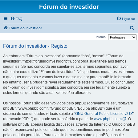
Fórum do investidor
FAQ
Ligue-se
P
Fórum do investidor
e
Idioma:
s
Fórum do investidor - Registo
q
Ao entrar em “Fórum do investidor” (doravante “nós”, “nosso”, “Fórum do
u
investidor”, “https://forumdoinvestidor.pt”), concorda sujeitar-se aos termos
i
seguintes. Se não concorda em sujeitar-se aos termos seguintes, por favor
não entre e/ou utilize “Fórum do investidor”. Nós podemos mudar estes termos
s
a qualquer momento e vamos fazer o nosso melhor para mantê-lo informado.
a
No entanto, seria prudente rever regularmente estes termos. O uso continuado
r
de “Fórum do investidor” significa que concorda em ser legalmente sujeito a
estes termos quando são atualizados e/ou alterados.
Os nossos Fóruns são desenvolvidos pelo phpBB (doravante “eles”, “software
phpBB”, “www.phpbb.com”, “Grupo phpBB”, “Equipa phpBB”) que é um
sistema de comunidades virtuais sujeito à “
GNU General Public License v2
”
(doravante “GPL”) que pode ser transferido a partir de
www.phpbb.com
. O
software phpBB apenas facilita discussões através da Internet. O Grupo phpBB
não é responsável pelo conteúdo que nós permitimos e/ou impedimos e/ou
pela conduta permitida. Para mais informações sobre o phpBB, consulte: