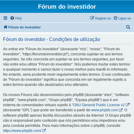
Fórum do investidor
FAQ
Registe-se
Ligue-se
P
Fórum do investidor
e
Fórum do investidor - Condições de utilização
s
q
Ao entrar em “Fórum do investidor” (doravante “nós”, “nosso”, “Fórum do
investidor”, “https://forumdoinvestidor.pt”), concorda sujeitar-se aos termos
u
seguintes. Se não concorda em sujeitar-se aos termos seguintes, por favor
i
não entre e/ou utilize “Fórum do investidor”. Nós podemos mudar estes termos
a qualquer momento e vamos fazer o nosso melhor para mantê-lo informado.
s
No entanto, seria prudente rever regularmente estes termos. O uso continuado
a
de “Fórum do investidor” significa que concorda em ser legalmente sujeito a
estes termos quando são atualizados e/ou alterados.
r
Os nossos Fóruns são desenvolvidos pelo phpBB (doravante “eles”, “software
phpBB”, “www.phpbb.com”, “Grupo phpBB”, “Equipa phpBB”) que é um
sistema de comunidades virtuais sujeito à “
GNU General Public License v2
”
(doravante “GPL”) que pode ser transferido a partir de
www.phpbb.com
. O
software phpBB apenas facilita discussões através da Internet. O Grupo phpBB
não é responsável pelo conteúdo que nós permitimos e/ou impedimos e/ou
pela conduta permitida. Para mais informações sobre o phpBB, consulte:
https://www.phpbb.com/
.