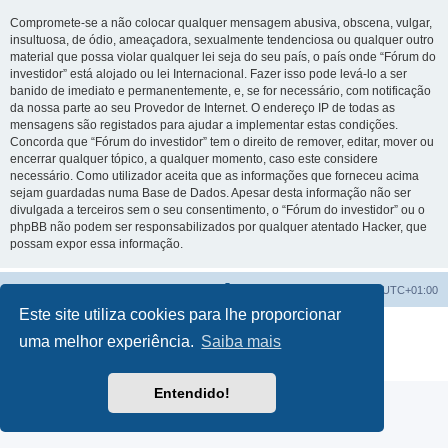
Compromete-se a não colocar qualquer mensagem abusiva, obscena, vulgar,
insultuosa, de ódio, ameaçadora, sexualmente tendenciosa ou qualquer outro
material que possa violar qualquer lei seja do seu país, o país onde “Fórum do
investidor” está alojado ou lei Internacional. Fazer isso pode levá-lo a ser
banido de imediato e permanentemente, e, se for necessário, com notificação
da nossa parte ao seu Provedor de Internet. O endereço IP de todas as
mensagens são registados para ajudar a implementar estas condições.
Concorda que “Fórum do investidor” tem o direito de remover, editar, mover ou
encerrar qualquer tópico, a qualquer momento, caso este considere
necessário. Como utilizador aceita que as informações que forneceu acima
sejam guardadas numa Base de Dados. Apesar desta informação não ser
divulgada a terceiros sem o seu consentimento, o “Fórum do investidor” ou o
phpBB não podem ser responsabilizados por qualquer atentado Hacker, que
possam expor essa informação.
Fórum do investidor
O Fuso Horário do Fórum é
UTC+01:00
Este site utiliza cookies para lhe proporcionar
Desenvolvido por
phpBB
® Forum Software © phpBB Limited
uma melhor experiência.
Saiba mais
Traduzido por:
phpBB Portugal
Privacidade
|
Termos
Entendido!