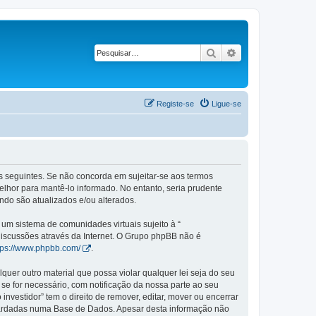
Pesquisar
Pesquisa avançad
Registe-se
Ligue-se
mos seguintes. Se não concorda em sujeitar-se aos termos
elhor para mantê-lo informado. No entanto, seria prudente
ndo são atualizados e/ou alterados.
m sistema de comunidades virtuais sujeito à “
 discussões através da Internet. O Grupo phpBB não é
tps://www.phpbb.com/
.
er outro material que possa violar qualquer lei seja do seu
 se for necessário, com notificação da nossa parte ao seu
vestidor” tem o direito de remover, editar, mover ou encerrar
guardadas numa Base de Dados. Apesar desta informação não