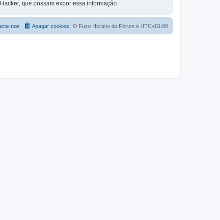
o Hacker, que possam expor essa informação.
acte-nos
Apagar cookies
O Fuso Horário do Fórum é
UTC+01:00