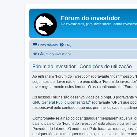
Fórum do investidor
De investidores, para investidores, sobre investim
Links rápidos
FAQ
Fórum do investidor
Fórum do investidor - Condições de utilização
Ao entrar em “Fórum do investidor” (doravante “nós”, “nosso”, “
seguintes, por favor não entre e/ou utilize “Fórum do invest
rever regularmente estes termos. O uso continuado de “Fórum d
Os nossos Fóruns são desenvolvidos pelo phpBB (doravante “e
GNU General Public License v2
” (doravante “GPL”) que pode
responsável pelo conteúdo que nós permitimos e/ou impedimos
Compromete-se a não colocar qualquer mensagem abusiva, obsc
país, o país onde “Fórum do investidor” está alojado ou lei In
Provedor de Internet. O endereço IP de todas as mensagens são
qualquer tópico, a qualquer momento, caso este considere ne