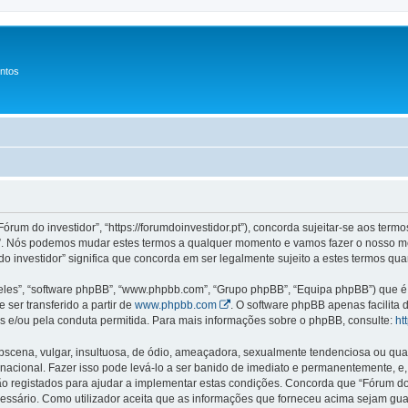
entos
Fórum do investidor”, “https://forumdoinvestidor.pt”), concorda sujeitar-se aos ter
idor”. Nós podemos mudar estes termos a qualquer momento e vamos fazer o nosso m
o investidor” significa que concorda em ser legalmente sujeito a estes termos qua
les”, “software phpBB”, “www.phpbb.com”, “Grupo phpBB”, “Equipa phpBB”) que é u
 ser transferido a partir de
www.phpbb.com
. O software phpBB apenas facilita
 e/ou pela conduta permitida. Para mais informações sobre o phpBB, consulte:
ht
ena, vulgar, insultuosa, de ódio, ameaçadora, sexualmente tendenciosa ou qualqu
ternacional. Fazer isso pode levá-lo a ser banido de imediato e permanentemente, e,
 registados para ajudar a implementar estas condições. Concorda que “Fórum do in
cessário. Como utilizador aceita que as informações que forneceu acima sejam 