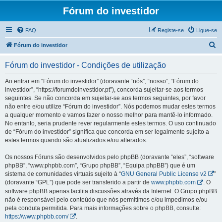
Fórum do investidor
FAQ
Registe-se
Ligue-se
P
Fórum do investidor
e
Fórum do investidor - Condições de utilização
s
q
Ao entrar em “Fórum do investidor” (doravante “nós”, “nosso”, “Fórum do
investidor”, “https://forumdoinvestidor.pt”), concorda sujeitar-se aos termos
u
seguintes. Se não concorda em sujeitar-se aos termos seguintes, por favor
i
não entre e/ou utilize “Fórum do investidor”. Nós podemos mudar estes termos
a qualquer momento e vamos fazer o nosso melhor para mantê-lo informado.
s
No entanto, seria prudente rever regularmente estes termos. O uso continuado
a
de “Fórum do investidor” significa que concorda em ser legalmente sujeito a
estes termos quando são atualizados e/ou alterados.
r
Os nossos Fóruns são desenvolvidos pelo phpBB (doravante “eles”, “software
phpBB”, “www.phpbb.com”, “Grupo phpBB”, “Equipa phpBB”) que é um
sistema de comunidades virtuais sujeito à “
GNU General Public License v2
”
(doravante “GPL”) que pode ser transferido a partir de
www.phpbb.com
. O
software phpBB apenas facilita discussões através da Internet. O Grupo phpBB
não é responsável pelo conteúdo que nós permitimos e/ou impedimos e/ou
pela conduta permitida. Para mais informações sobre o phpBB, consulte:
https://www.phpbb.com/
.