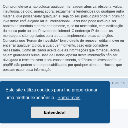
Compromete-se a não colocar qualquer mensagem abusiva, obscena, vulgar,
insultuosa, de ódio, ameaçadora, sexualmente tendenciosa ou qualquer outro
material que possa violar qualquer lei seja do seu país, o país onde “Fórum do
investidor” está alojado ou lei Internacional. Fazer isso pode levá-lo a ser
banido de imediato e permanentemente, e, se for necessário, com notificação
da nossa parte ao seu Provedor de Internet. O endereço IP de todas as
mensagens são registados para ajudar a implementar estas condições.
Concorda que “Fórum do investidor” tem o direito de remover, editar, mover ou
encerrar qualquer tópico, a qualquer momento, caso este considere
necessário. Como utilizador aceita que as informações que forneceu acima
sejam guardadas numa Base de Dados. Apesar desta informação não ser
divulgada a terceiros sem o seu consentimento, o “Fórum do investidor” ou o
phpBB não podem ser responsabilizados por qualquer atentado Hacker, que
possam expor essa informação.
Fórum do investidor
O Fuso Horário do Fórum é
UTC+01:00
Este site utiliza cookies para lhe proporcionar
Desenvolvido por
phpBB
® Forum Software © phpBB Limited
uma melhor experiência.
Saiba mais
Traduzido por:
phpBB Portugal
Privacidade
|
Termos
Entendido!