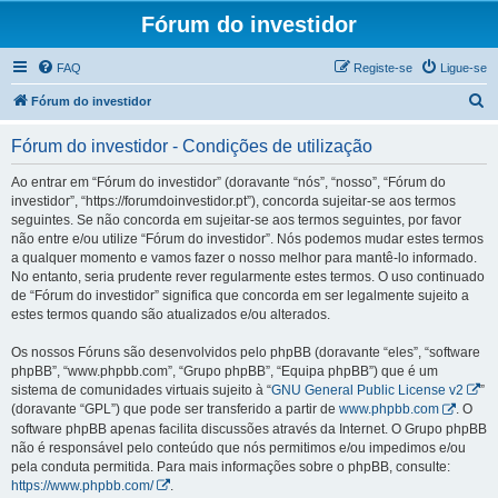
Fórum do investidor
FAQ
Registe-se
Ligue-se
P
Fórum do investidor
e
Fórum do investidor - Condições de utilização
s
q
Ao entrar em “Fórum do investidor” (doravante “nós”, “nosso”, “Fórum do
investidor”, “https://forumdoinvestidor.pt”), concorda sujeitar-se aos termos
u
seguintes. Se não concorda em sujeitar-se aos termos seguintes, por favor
i
não entre e/ou utilize “Fórum do investidor”. Nós podemos mudar estes termos
a qualquer momento e vamos fazer o nosso melhor para mantê-lo informado.
s
No entanto, seria prudente rever regularmente estes termos. O uso continuado
a
de “Fórum do investidor” significa que concorda em ser legalmente sujeito a
estes termos quando são atualizados e/ou alterados.
r
Os nossos Fóruns são desenvolvidos pelo phpBB (doravante “eles”, “software
phpBB”, “www.phpbb.com”, “Grupo phpBB”, “Equipa phpBB”) que é um
sistema de comunidades virtuais sujeito à “
GNU General Public License v2
”
(doravante “GPL”) que pode ser transferido a partir de
www.phpbb.com
. O
software phpBB apenas facilita discussões através da Internet. O Grupo phpBB
não é responsável pelo conteúdo que nós permitimos e/ou impedimos e/ou
pela conduta permitida. Para mais informações sobre o phpBB, consulte:
https://www.phpbb.com/
.