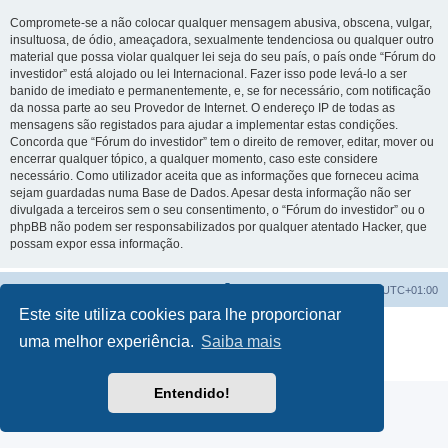
Compromete-se a não colocar qualquer mensagem abusiva, obscena, vulgar,
insultuosa, de ódio, ameaçadora, sexualmente tendenciosa ou qualquer outro
material que possa violar qualquer lei seja do seu país, o país onde “Fórum do
investidor” está alojado ou lei Internacional. Fazer isso pode levá-lo a ser
banido de imediato e permanentemente, e, se for necessário, com notificação
da nossa parte ao seu Provedor de Internet. O endereço IP de todas as
mensagens são registados para ajudar a implementar estas condições.
Concorda que “Fórum do investidor” tem o direito de remover, editar, mover ou
encerrar qualquer tópico, a qualquer momento, caso este considere
necessário. Como utilizador aceita que as informações que forneceu acima
sejam guardadas numa Base de Dados. Apesar desta informação não ser
divulgada a terceiros sem o seu consentimento, o “Fórum do investidor” ou o
phpBB não podem ser responsabilizados por qualquer atentado Hacker, que
possam expor essa informação.
Fórum do investidor
O Fuso Horário do Fórum é
UTC+01:00
Este site utiliza cookies para lhe proporcionar
Desenvolvido por
phpBB
® Forum Software © phpBB Limited
uma melhor experiência.
Saiba mais
Traduzido por:
phpBB Portugal
Privacidade
|
Termos
Entendido!