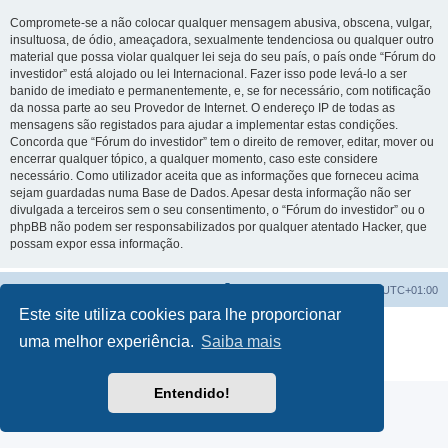
Compromete-se a não colocar qualquer mensagem abusiva, obscena, vulgar,
insultuosa, de ódio, ameaçadora, sexualmente tendenciosa ou qualquer outro
material que possa violar qualquer lei seja do seu país, o país onde “Fórum do
investidor” está alojado ou lei Internacional. Fazer isso pode levá-lo a ser
banido de imediato e permanentemente, e, se for necessário, com notificação
da nossa parte ao seu Provedor de Internet. O endereço IP de todas as
mensagens são registados para ajudar a implementar estas condições.
Concorda que “Fórum do investidor” tem o direito de remover, editar, mover ou
encerrar qualquer tópico, a qualquer momento, caso este considere
necessário. Como utilizador aceita que as informações que forneceu acima
sejam guardadas numa Base de Dados. Apesar desta informação não ser
divulgada a terceiros sem o seu consentimento, o “Fórum do investidor” ou o
phpBB não podem ser responsabilizados por qualquer atentado Hacker, que
possam expor essa informação.
Fórum do investidor
O Fuso Horário do Fórum é
UTC+01:00
Este site utiliza cookies para lhe proporcionar
Desenvolvido por
phpBB
® Forum Software © phpBB Limited
uma melhor experiência.
Saiba mais
Traduzido por:
phpBB Portugal
Privacidade
|
Termos
Entendido!