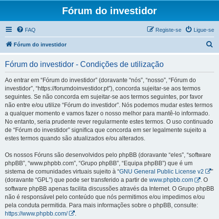
Fórum do investidor
FAQ
Registe-se
Ligue-se
P
Fórum do investidor
e
Fórum do investidor - Condições de utilização
s
q
Ao entrar em “Fórum do investidor” (doravante “nós”, “nosso”, “Fórum do
investidor”, “https://forumdoinvestidor.pt”), concorda sujeitar-se aos termos
u
seguintes. Se não concorda em sujeitar-se aos termos seguintes, por favor
i
não entre e/ou utilize “Fórum do investidor”. Nós podemos mudar estes termos
a qualquer momento e vamos fazer o nosso melhor para mantê-lo informado.
s
No entanto, seria prudente rever regularmente estes termos. O uso continuado
a
de “Fórum do investidor” significa que concorda em ser legalmente sujeito a
estes termos quando são atualizados e/ou alterados.
r
Os nossos Fóruns são desenvolvidos pelo phpBB (doravante “eles”, “software
phpBB”, “www.phpbb.com”, “Grupo phpBB”, “Equipa phpBB”) que é um
sistema de comunidades virtuais sujeito à “
GNU General Public License v2
”
(doravante “GPL”) que pode ser transferido a partir de
www.phpbb.com
. O
software phpBB apenas facilita discussões através da Internet. O Grupo phpBB
não é responsável pelo conteúdo que nós permitimos e/ou impedimos e/ou
pela conduta permitida. Para mais informações sobre o phpBB, consulte:
https://www.phpbb.com/
.