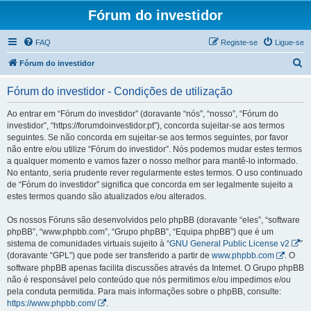
Fórum do investidor
FAQ
Registe-se
Ligue-se
P
Fórum do investidor
e
Fórum do investidor - Condições de utilização
s
q
Ao entrar em “Fórum do investidor” (doravante “nós”, “nosso”, “Fórum do
investidor”, “https://forumdoinvestidor.pt”), concorda sujeitar-se aos termos
u
seguintes. Se não concorda em sujeitar-se aos termos seguintes, por favor
i
não entre e/ou utilize “Fórum do investidor”. Nós podemos mudar estes termos
a qualquer momento e vamos fazer o nosso melhor para mantê-lo informado.
s
No entanto, seria prudente rever regularmente estes termos. O uso continuado
a
de “Fórum do investidor” significa que concorda em ser legalmente sujeito a
estes termos quando são atualizados e/ou alterados.
r
Os nossos Fóruns são desenvolvidos pelo phpBB (doravante “eles”, “software
phpBB”, “www.phpbb.com”, “Grupo phpBB”, “Equipa phpBB”) que é um
sistema de comunidades virtuais sujeito à “
GNU General Public License v2
”
(doravante “GPL”) que pode ser transferido a partir de
www.phpbb.com
. O
software phpBB apenas facilita discussões através da Internet. O Grupo phpBB
não é responsável pelo conteúdo que nós permitimos e/ou impedimos e/ou
pela conduta permitida. Para mais informações sobre o phpBB, consulte:
https://www.phpbb.com/
.