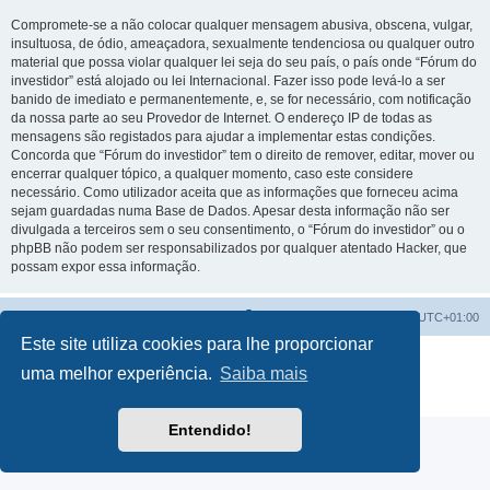
Compromete-se a não colocar qualquer mensagem abusiva, obscena, vulgar,
insultuosa, de ódio, ameaçadora, sexualmente tendenciosa ou qualquer outro
material que possa violar qualquer lei seja do seu país, o país onde “Fórum do
investidor” está alojado ou lei Internacional. Fazer isso pode levá-lo a ser
banido de imediato e permanentemente, e, se for necessário, com notificação
da nossa parte ao seu Provedor de Internet. O endereço IP de todas as
mensagens são registados para ajudar a implementar estas condições.
Concorda que “Fórum do investidor” tem o direito de remover, editar, mover ou
encerrar qualquer tópico, a qualquer momento, caso este considere
necessário. Como utilizador aceita que as informações que forneceu acima
sejam guardadas numa Base de Dados. Apesar desta informação não ser
divulgada a terceiros sem o seu consentimento, o “Fórum do investidor” ou o
phpBB não podem ser responsabilizados por qualquer atentado Hacker, que
possam expor essa informação.
Fórum do investidor
O Fuso Horário do Fórum é
UTC+01:00
Este site utiliza cookies para lhe proporcionar
Desenvolvido por
phpBB
® Forum Software © phpBB Limited
uma melhor experiência.
Saiba mais
Traduzido por:
phpBB Portugal
Privacidade
|
Termos
Entendido!