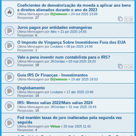
Coeficientes de desvalorização da moeda a aplicar aos bens
e direitos alienados durante o ano de 2023
Última Mensagem por
D@emoon
«
24 out 2025 13:09
Respostas:
27
1
2
Juros pagos por entidades estrangeiras
Última Mensagem por
Alex
«
21 jun 2025 14:55
Respostas:
6
O Imposto de Vingança Sobre Investidores Fora dos EUA
Última Mensagem por
Lvsitano
«
08 jun 2025 14:56
Respostas:
1
Vale a pena investir num contabilista para o IRS?
Última Mensagem por
JRJordao
«
03 mai 2025 18:20
Respostas:
18
1
2
Guia IRS Dr Finanças - Investimentos
Última Mensagem por
D@emoon
«
19 abr 2025 19:53
Englobamento
Última Mensagem por
Lvsitano
«
17 abr 2025 13:48
Respostas:
14
IRS: Menos valias 2022/Mais valias 2024
Última Mensagem por
JRJordao
«
31 mar 2025 19:43
Respostas:
10
Fed mantém taxas de juro inalteradas pela segunda vez
seguida
Última Mensagem por
Virtua
«
20 mar 2025 11:42
Respostas:
4