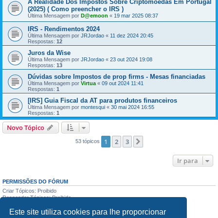
A Realidade Dos Impostos Sobre Criptomoedas Em Portugal
(2025) ( Como preencher o IRS )
Última Mensagem por
D@emoon
«
19 mar 2025 08:37
IRS - Rendimentos 2024
Última Mensagem por
JRJordao
«
11 dez 2024 20:45
Respostas:
12
Juros da Wise
Última Mensagem por
JRJordao
«
23 out 2024 19:08
Respostas:
13
Dúvidas sobre Impostos de prop firms - Mesas financiadas
Última Mensagem por
Virtua
«
09 out 2024 11:41
Respostas:
1
[IRS] Guia Fiscal da AT para produtos financeiros
Última Mensagem por
montesqui
«
30 mai 2024 16:55
Respostas:
1
Novo Tópico
1
2
3
Próximo
53 tópicos
Ir para
PERMISSÕES DO FÓRUM
Criar Tópicos: Proibido
Responder Tópicos: Proibido
Editar Mensagens: Proibido
Este site utiliza cookies para lhe proporcionar
Apagar Mensagens: Proibido
Enviar anexos: Proibido