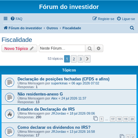
Fórum do investidor
FAQ
Registe-se
Ligue-se
P
Fórum do investidor
Outros
Fiscalidade
e
Fiscalidade
s
Pesquisar
Pesquisa avançada
Novo Tópico
q
u
1
2
3
Próximo
53 tópicos
i
Tópicos
s
Declaração de posições fechadas (CFDS e afins)
a
Última Mensagem por
superkinas
«
06 ago 2026 07:02
Respostas:
1
r
Não residentes-anexo G
Última Mensagem por
Alex
«
24 jul 2026 11:37
Respostas:
13
Estados da Declaração de IRS
Última Mensagem por
JRJordao
«
18 jul 2026 09:06
Respostas:
290
1
17
18
19
20
...
Como declarar os dividendos no IRS?
Última Mensagem por
JRJordao
«
13 jul 2026 16:58
Respostas:
17
1
2