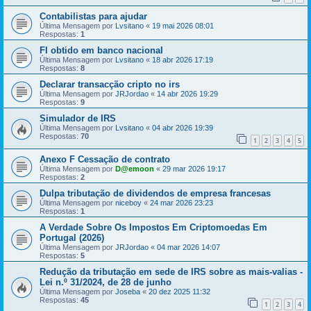
Contabilistas para ajudar
Última Mensagem por
Lvsitano
«
19 mai 2026 08:01
Respostas:
1
FI obtido em banco nacional
Última Mensagem por
Lvsitano
«
18 abr 2026 17:19
Respostas:
8
Declarar transacção cripto no irs
Última Mensagem por
JRJordao
«
14 abr 2026 19:29
Respostas:
9
Simulador de IRS
Última Mensagem por
Lvsitano
«
04 abr 2026 19:39
Respostas:
70
1
2
3
4
5
Anexo F Cessação de contrato
Última Mensagem por
D@emoon
«
29 mar 2026 19:17
Respostas:
2
Dulpa tributação de dividendos de empresa francesas
Última Mensagem por
niceboy
«
24 mar 2026 23:23
Respostas:
1
A Verdade Sobre Os Impostos Em Criptomoedas Em
Portugal (2026)
Última Mensagem por
JRJordao
«
04 mar 2026 14:07
Respostas:
5
Redução da tributação em sede de IRS sobre as mais-valias -
Lei n.º 31/2024, de 28 de junho
Última Mensagem por
Joseba
«
20 dez 2025 11:32
Respostas:
45
1
2
3
4