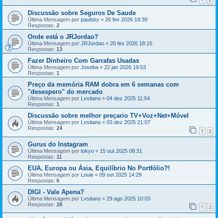
Discussão sobre Seguros De Saude
Última Mensagem por
paulsky
«
26 fev 2026 19:39
Respostas:
2
Onde está o JRJordao?
Última Mensagem por
JRJordao
«
20 fev 2026 18:15
Respostas:
13
Fazer Dinheiro Com Garrafas Usadas
Última Mensagem por
Joseba
«
22 jan 2026 19:53
Respostas:
1
Preço da memória RAM dobra em 6 semanas com
"desespero" do mercado
Última Mensagem por
Lvsitano
«
04 dez 2025 11:54
Respostas:
1
Discussão sobre melhor preçario TV+Voz+Net+Móvel
Última Mensagem por
Lvsitano
«
03 dez 2025 21:07
Respostas:
24
1
2
Gurus do Instagram
Última Mensagem por
tokyo
«
15 out 2025 08:31
Respostas:
11
EUA, Europa ou Ásia, Equilíbrio No Portfólio?!
Última Mensagem por
Louie
«
09 set 2025 14:29
Respostas:
6
DIGI - Vale Apena?
Última Mensagem por
Lvsitano
«
29 ago 2025 10:03
Respostas:
28
1
2