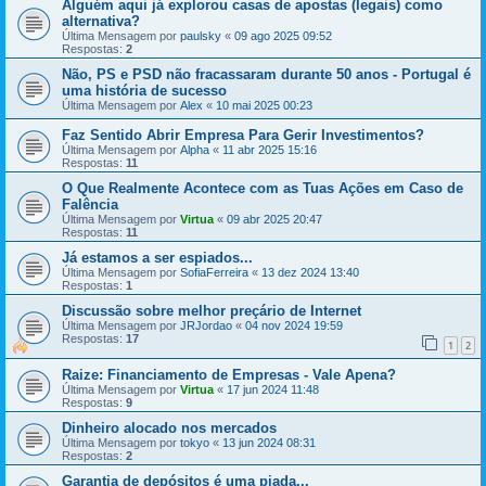
Alguém aqui já explorou casas de apostas (legais) como
alternativa?
Última Mensagem por
paulsky
«
09 ago 2025 09:52
Respostas:
2
Não, PS e PSD não fracassaram durante 50 anos - Portugal é
uma história de sucesso
Última Mensagem por
Alex
«
10 mai 2025 00:23
Faz Sentido Abrir Empresa Para Gerir Investimentos?
Última Mensagem por
Alpha
«
11 abr 2025 15:16
Respostas:
11
O Que Realmente Acontece com as Tuas Ações em Caso de
Falência
Última Mensagem por
Virtua
«
09 abr 2025 20:47
Respostas:
11
Já estamos a ser espiados...
Última Mensagem por
SofiaFerreira
«
13 dez 2024 13:40
Respostas:
1
Discussão sobre melhor preçário de Internet
Última Mensagem por
JRJordao
«
04 nov 2024 19:59
Respostas:
17
1
2
Raize: Financiamento de Empresas - Vale Apena?
Última Mensagem por
Virtua
«
17 jun 2024 11:48
Respostas:
9
Dinheiro alocado nos mercados
Última Mensagem por
tokyo
«
13 jun 2024 08:31
Respostas:
2
Garantia de depósitos é uma piada...