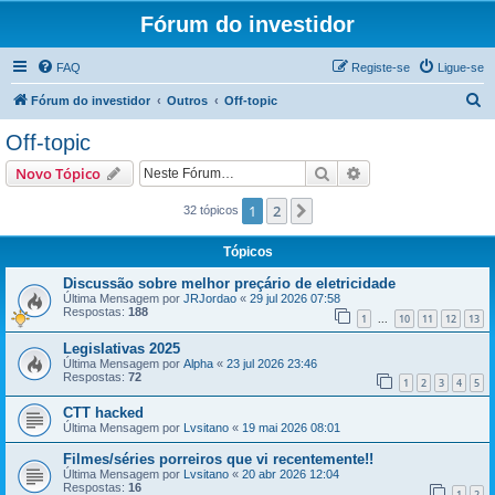
Fórum do investidor
FAQ
Registe-se
Ligue-se
P
Fórum do investidor
Outros
Off-topic
e
Off-topic
s
Pesquisar
Pesquisa avançada
Novo Tópico
q
u
1
2
Próximo
32 tópicos
i
Tópicos
s
Discussão sobre melhor preçário de eletricidade
a
Última Mensagem por
JRJordao
«
29 jul 2026 07:58
Respostas:
188
r
1
10
11
12
13
...
Legislativas 2025
Última Mensagem por
Alpha
«
23 jul 2026 23:46
Respostas:
72
1
2
3
4
5
CTT hacked
Última Mensagem por
Lvsitano
«
19 mai 2026 08:01
Filmes/séries porreiros que vi recentemente!!
Última Mensagem por
Lvsitano
«
20 abr 2026 12:04
Respostas:
16
1
2