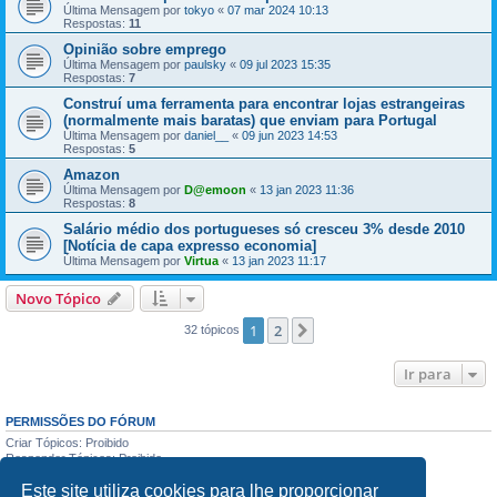
Última Mensagem por
tokyo
«
07 mar 2024 10:13
Respostas:
11
Opinião sobre emprego
Última Mensagem por
paulsky
«
09 jul 2023 15:35
Respostas:
7
Construí uma ferramenta para encontrar lojas estrangeiras
(normalmente mais baratas) que enviam para Portugal
Última Mensagem por
daniel__
«
09 jun 2023 14:53
Respostas:
5
Amazon
Última Mensagem por
D@emoon
«
13 jan 2023 11:36
Respostas:
8
Salário médio dos portugueses só cresceu 3% desde 2010
[Notícia de capa expresso economia]
Última Mensagem por
Virtua
«
13 jan 2023 11:17
Novo Tópico
1
2
Próximo
32 tópicos
Ir para
PERMISSÕES DO FÓRUM
Criar Tópicos: Proibido
Responder Tópicos: Proibido
Editar Mensagens: Proibido
Este site utiliza cookies para lhe proporcionar
Apagar Mensagens: Proibido