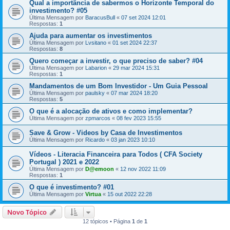
Qual a importância de sabermos o Horizonte Temporal do
investimento? #05
Última Mensagem por
BaracusBull
«
07 set 2024 12:01
Respostas:
1
Ajuda para aumentar os investimentos
Última Mensagem por
Lvsitano
«
01 set 2024 22:37
Respostas:
8
Quero começar a investir, o que preciso de saber? #04
Última Mensagem por
Labarion
«
29 mar 2024 15:31
Respostas:
1
Mandamentos de um Bom Investidor - Um Guia Pessoal
Última Mensagem por
paulsky
«
07 mar 2024 18:20
Respostas:
5
O que é a alocação de ativos e como implementar?
Última Mensagem por
zpmarcos
«
08 fev 2023 15:55
Save & Grow - Videos by Casa de Investimentos
Última Mensagem por
Ricardo
«
03 jan 2023 10:10
Vídeos - Literacia Financeira para Todos ( CFA Society
Portugal ) 2021 e 2022
Última Mensagem por
D@emoon
«
12 nov 2022 11:09
Respostas:
1
O que é investimento? #01
Última Mensagem por
Virtua
«
15 out 2022 22:28
Novo Tópico
12 tópicos • Página
1
de
1