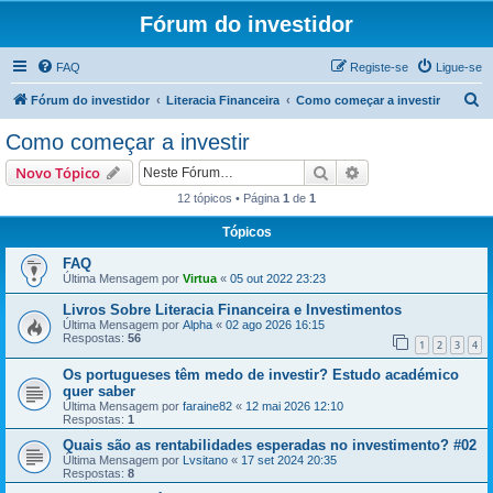
Fórum do investidor
FAQ
Registe-se
Ligue-se
P
Fórum do investidor
Literacia Financeira
Como começar a investir
e
Como começar a investir
s
Pesquisar
Pesquisa avançada
Novo Tópico
q
12 tópicos • Página
1
de
1
u
Tópicos
i
s
FAQ
Última Mensagem por
Virtua
«
05 out 2022 23:23
a
Livros Sobre Literacia Financeira e Investimentos
r
Última Mensagem por
Alpha
«
02 ago 2026 16:15
Respostas:
56
1
2
3
4
Os portugueses têm medo de investir? Estudo académico
quer saber
Última Mensagem por
faraine82
«
12 mai 2026 12:10
Respostas:
1
Quais são as rentabilidades esperadas no investimento? #02
Última Mensagem por
Lvsitano
«
17 set 2024 20:35
Respostas:
8