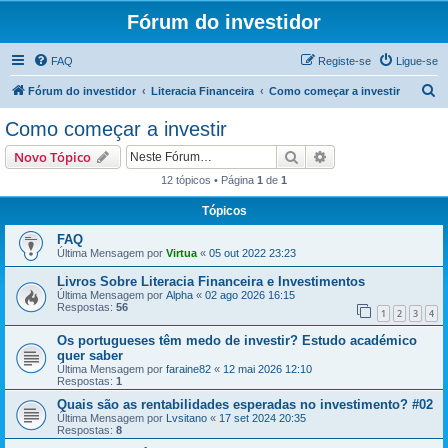
Fórum do investidor
FAQ
Registe-se
Ligue-se
P
Fórum do investidor
Literacia Financeira
Como começar a investir
e
Como começar a investir
s
Pesquisar
Pesquisa avançada
Novo Tópico
q
12 tópicos • Página
1
de
1
u
Tópicos
i
s
FAQ
Última Mensagem por
Virtua
«
05 out 2022 23:23
a
Livros Sobre Literacia Financeira e Investimentos
r
Última Mensagem por
Alpha
«
02 ago 2026 16:15
Respostas:
56
1
2
3
4
Os portugueses têm medo de investir? Estudo académico
quer saber
Última Mensagem por
faraine82
«
12 mai 2026 12:10
Respostas:
1
Quais são as rentabilidades esperadas no investimento? #02
Última Mensagem por
Lvsitano
«
17 set 2024 20:35
Respostas:
8