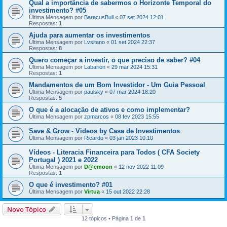
Qual a importância de sabermos o Horizonte Temporal do
investimento? #05
Última Mensagem por
BaracusBull
«
07 set 2024 12:01
Respostas:
1
Ajuda para aumentar os investimentos
Última Mensagem por
Lvsitano
«
01 set 2024 22:37
Respostas:
8
Quero começar a investir, o que preciso de saber? #04
Última Mensagem por
Labarion
«
29 mar 2024 15:31
Respostas:
1
Mandamentos de um Bom Investidor - Um Guia Pessoal
Última Mensagem por
paulsky
«
07 mar 2024 18:20
Respostas:
5
O que é a alocação de ativos e como implementar?
Última Mensagem por
zpmarcos
«
08 fev 2023 15:55
Save & Grow - Videos by Casa de Investimentos
Última Mensagem por
Ricardo
«
03 jan 2023 10:10
Vídeos - Literacia Financeira para Todos ( CFA Society
Portugal ) 2021 e 2022
Última Mensagem por
D@emoon
«
12 nov 2022 11:09
Respostas:
1
O que é investimento? #01
Última Mensagem por
Virtua
«
15 out 2022 22:28
Novo Tópico
12 tópicos • Página
1
de
1