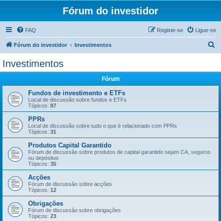
Fórum do investidor
FAQ
Registe-se
Ligue-se
P
Fórum do investidor
Investimentos
e
Investimentos
s
Fórum
q
u
Fundos de investimento e ETFs
Local de discussão sobre fundos e ETFs
i
Tópicos:
87
s
PPRs
Local de discussão sobre tudo o que é relacionado com PPRs
a
Tópicos:
31
r
Produtos Capital Garantido
Fórum de discussão sobre produtos de capital garantido sejam CA, seguros
ou depósitos
Tópicos:
35
Acções
Fórum de discussão sobre acções
Tópicos:
12
Obrigações
Fórum de discussão sobre obrigações
Tópicos:
23