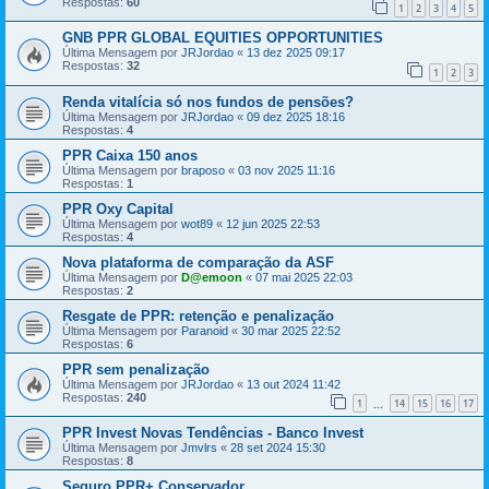
Respostas:
60
1
2
3
4
5
GNB PPR GLOBAL EQUITIES OPPORTUNITIES
Última Mensagem por
JRJordao
«
13 dez 2025 09:17
Respostas:
32
1
2
3
Renda vitalícia só nos fundos de pensões?
Última Mensagem por
JRJordao
«
09 dez 2025 18:16
Respostas:
4
PPR Caixa 150 anos
Última Mensagem por
braposo
«
03 nov 2025 11:16
Respostas:
1
PPR Oxy Capital
Última Mensagem por
wot89
«
12 jun 2025 22:53
Respostas:
4
Nova plataforma de comparação da ASF
Última Mensagem por
D@emoon
«
07 mai 2025 22:03
Respostas:
2
Resgate de PPR: retenção e penalização
Última Mensagem por
Paranoid
«
30 mar 2025 22:52
Respostas:
6
PPR sem penalização
Última Mensagem por
JRJordao
«
13 out 2024 11:42
Respostas:
240
1
14
15
16
17
...
PPR Invest Novas Tendências - Banco Invest
Última Mensagem por
Jmvlrs
«
28 set 2024 15:30
Respostas:
8
Seguro PPR+ Conservador