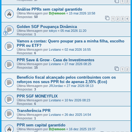
1
2
Análise PPRs sem capital garantido
Última Mensagem por
D@emoon
«
15 mai 2026 10:58
Respostas:
50
1
2
3
4
Golden SGF Poupança Dinâmica
Última Mensagem por
tokyo
«
05 mai 2026 11:20
Respostas:
1
Vamos a contas: Quero poupar para a minha filha, escolho
PPR ou ETF?
Última Mensagem por
Lvsitano
«
02 mai 2026 16:55
Respostas:
6
PPR Save & Grow - Casa de Investimentos
Última Mensagem por
Lvsitano
«
27 mar 2026 08:25
Respostas:
15
1
2
Benefício fiscal alcançado pelos contribuintes com os
reforços nos seus PPR foi de apenas 2,55% (Eco)
Última Mensagem por
JRJordao
«
27 mar 2026 08:13
Respostas:
3
PPR SGF MONEYFLIX
Última Mensagem por
Lvsitano
«
10 fev 2026 08:23
Respostas:
6
Transferência PPR
Última Mensagem por
Lvsitano
«
26 dez 2025 14:54
Respostas:
1
PPR sem capital garantido
Última Mensagem por
D@emoon
«
16 dez 2025 19:37