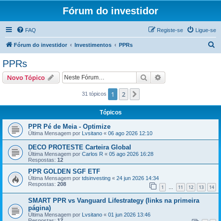
Fórum do investidor
FAQ
Registe-se
Ligue-se
P
Fórum do investidor
Investimentos
PPRs
e
PPRs
s
Pesquisar
Pesquisa avançada
Novo Tópico
q
u
1
2
Próximo
31 tópicos
i
Tópicos
s
PPR Pé de Meia - Optimize
a
Última Mensagem por
Lvsitano
«
06 ago 2026 12:10
r
DECO PROTESTE Carteira Global
Última Mensagem por
Carlos R
«
05 ago 2026 16:28
Respostas:
12
PPR GOLDEN SGF ETF
Última Mensagem por
tdsinvesting
«
24 jun 2026 14:34
Respostas:
208
1
11
12
13
14
...
SMART PPR vs Vanguard Lifestrategy (links na primeira
página)
Última Mensagem por
Lvsitano
«
01 jun 2026 13:46
Respostas:
17