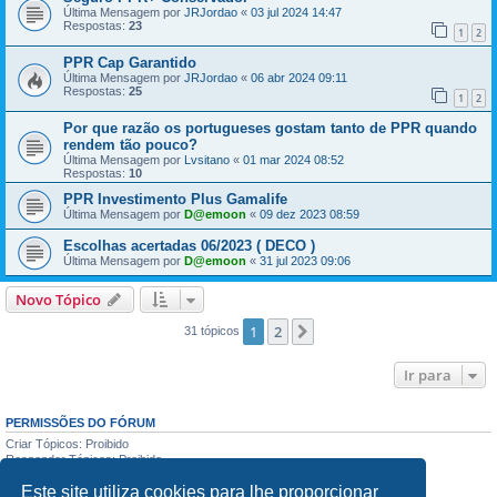
Última Mensagem por
JRJordao
«
03 jul 2024 14:47
Respostas:
23
1
2
PPR Cap Garantido
Última Mensagem por
JRJordao
«
06 abr 2024 09:11
Respostas:
25
1
2
Por que razão os portugueses gostam tanto de PPR quando
rendem tão pouco?
Última Mensagem por
Lvsitano
«
01 mar 2024 08:52
Respostas:
10
PPR Investimento Plus Gamalife
Última Mensagem por
D@emoon
«
09 dez 2023 08:59
Escolhas acertadas 06/2023 ( DECO )
Última Mensagem por
D@emoon
«
31 jul 2023 09:06
Novo Tópico
1
2
Próximo
31 tópicos
Ir para
PERMISSÕES DO FÓRUM
Criar Tópicos: Proibido
Responder Tópicos: Proibido
Editar Mensagens: Proibido
Este site utiliza cookies para lhe proporcionar
Apagar Mensagens: Proibido