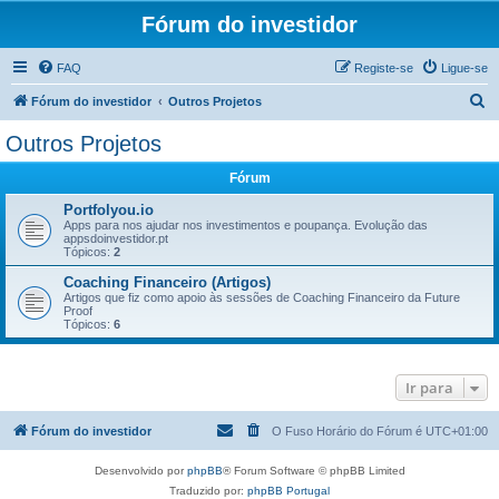
Fórum do investidor
FAQ
Registe-se
Ligue-se
P
Fórum do investidor
Outros Projetos
e
Outros Projetos
s
Fórum
q
u
Portfolyou.io
Apps para nos ajudar nos investimentos e poupança. Evolução das
i
appsdoinvestidor.pt
Tópicos:
2
s
Coaching Financeiro (Artigos)
a
Artigos que fiz como apoio às sessões de Coaching Financeiro da Future
Proof
r
Tópicos:
6
Ir para
Fórum do investidor
O Fuso Horário do Fórum é
UTC+01:00
Desenvolvido por
phpBB
® Forum Software © phpBB Limited
Traduzido por:
phpBB Portugal