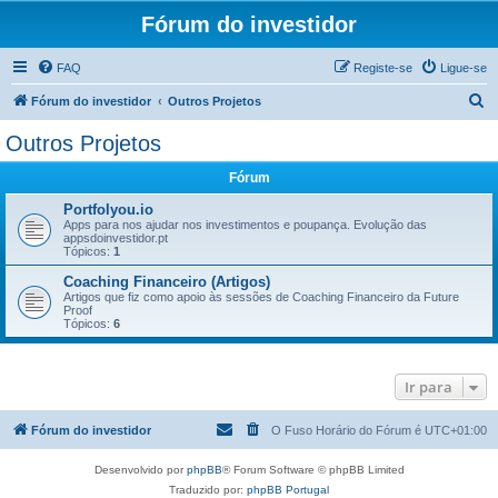
Fórum do investidor
FAQ
Registe-se
Ligue-se
P
Fórum do investidor
Outros Projetos
e
Outros Projetos
s
Fórum
q
u
Portfolyou.io
Apps para nos ajudar nos investimentos e poupança. Evolução das
i
appsdoinvestidor.pt
Tópicos:
1
s
Coaching Financeiro (Artigos)
a
Artigos que fiz como apoio às sessões de Coaching Financeiro da Future
Proof
r
Tópicos:
6
Ir para
Fórum do investidor
O Fuso Horário do Fórum é
UTC+01:00
Desenvolvido por
phpBB
® Forum Software © phpBB Limited
Traduzido por:
phpBB Portugal