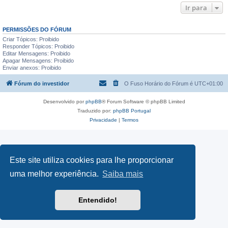
Ir para
PERMISSÕES DO FÓRUM
Criar Tópicos: Proibido
Responder Tópicos: Proibido
Editar Mensagens: Proibido
Apagar Mensagens: Proibido
Enviar anexos: Proibido
Fórum do investidor
O Fuso Horário do Fórum é
UTC+01:00
Desenvolvido por
phpBB
® Forum Software © phpBB Limited
Traduzido por:
phpBB Portugal
Privacidade
|
Termos
Este site utiliza cookies para lhe proporcionar
uma melhor experiência.
Saiba mais
Entendido!