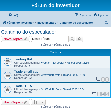
Fórum do investidor
FAQ
Registe-se
Ligue-se
P
Fórum do investidor
Investimentos
Cantinho do especulador
e
Cantinho do especulador
s
Pesquisar
Pesquisa avançada
Novo Tópico
q
3 tópicos • Página
1
de
1
u
Tópicos
i
s
Trading Bot
Última Mensagem por
Woman_Respector
«
03 out 2025 16:35
a
Respostas:
7
r
Trade small cap
Última Mensagem por
3rdWorldBuffett
«
18 ago 2025 18:19
Respostas:
22
1
2
Trade DTLA
Última Mensagem por
3rdWorldBuffett
«
08 mai 2025 15:04
Respostas:
39
1
2
3
Novo Tópico
3 tópicos • Página
1
de
1