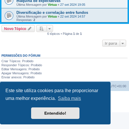
máquina de expectativas
Última Mensagem por
Virtua
«
27 set 2024 19:05
Diversificação e correlação entre fundos
Última Mensagem por
Virtua
«
22 set 2024 14:57
Respostas:
2
Novo Tópico
6 tópicos • Página
1
de
1
Ir para
PERMISSÕES DO FÓRUM
Criar Tópicos: Proibido
Responder Tópicos: Proibido
Editar Mensagens: Proibido
Apagar Mensagens: Proibido
Enviar anexos: Proibido
Fórum do investidor
O Fuso Horário do Fórum é
UTC+01:00
Este site utiliza cookies para lhe proporcionar
Desenvolvido por
phpBB
® Forum Software © phpBB Limited
uma melhor experiência.
Saiba mais
Traduzido por:
phpBB Portugal
Privacidade
|
Termos
Entendido!