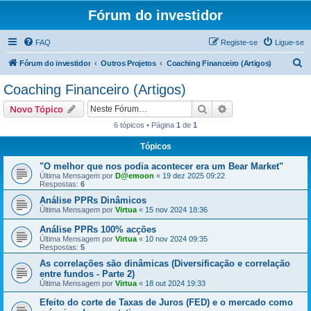
Fórum do investidor
FAQ
Registe-se
Ligue-se
P
Fórum do investidor
Outros Projetos
Coaching Financeiro (Artigos)
e
Coaching Financeiro (Artigos)
s
Pesquisar
Pesquisa avançada
Novo Tópico
q
6 tópicos • Página
1
de
1
u
Tópicos
i
s
"O melhor que nos podia acontecer era um Bear Market"
Última Mensagem por
D@emoon
«
19 dez 2025 09:22
a
Respostas:
6
r
Análise PPRs Dinâmicos
Última Mensagem por
Virtua
«
15 nov 2024 18:36
Análise PPRs 100% acções
Última Mensagem por
Virtua
«
10 nov 2024 09:35
Respostas:
5
As correlações são dinâmicas (Diversificação e correlação
entre fundos - Parte 2)
Última Mensagem por
Virtua
«
18 out 2024 19:33
Efeito do corte de Taxas de Juros (FED) e o mercado como