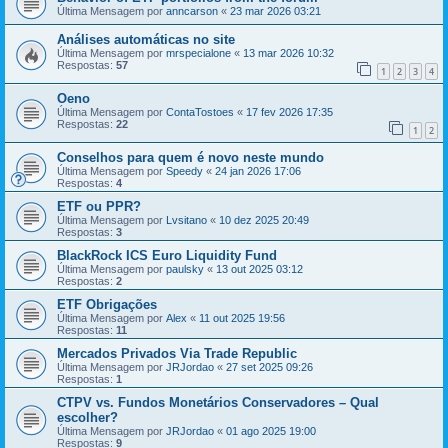
Última Mensagem por
anncarson
«
23 mar 2026 03:21
Análises automáticas no site
Última Mensagem por
mrspecialone
«
13 mar 2026 10:32
Respostas:
57
1
2
3
4
Oeno
Última Mensagem por
ContaTostoes
«
17 fev 2026 17:35
Respostas:
22
1
2
Conselhos para quem é novo neste mundo
Última Mensagem por
Speedy
«
24 jan 2026 17:06
Respostas:
4
ETF ou PPR?
Última Mensagem por
Lvsitano
«
10 dez 2025 20:49
Respostas:
3
BlackRock ICS Euro Liquidity Fund
Última Mensagem por
paulsky
«
13 out 2025 03:12
Respostas:
2
ETF Obrigações
Última Mensagem por
Alex
«
11 out 2025 19:56
Respostas:
11
Mercados Privados Via Trade Republic
Última Mensagem por
JRJordao
«
27 set 2025 09:26
Respostas:
1
CTPV vs. Fundos Monetários Conservadores – Qual
escolher?
Última Mensagem por
JRJordao
«
01 ago 2025 19:00
Respostas:
9