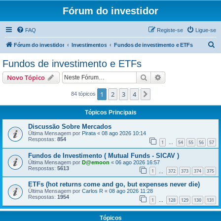
Fórum do investidor
FAQ
Registe-se
Ligue-se
P
Fórum do investidor
Investimentos
Fundos de investimento e ETFs
e
Fundos de investimento e ETFs
s
Pesquisar
Pesquisa avançada
Novo Tópico
q
u
1
2
3
4
Próximo
84 tópicos
i
Tópicos Principais
s
Discussão Sobre Mercados
a
Última Mensagem por
Pirata
«
08 ago 2026 10:14
Respostas:
854
r
1
54
55
56
57
...
Fundos de Investimento ( Mutual Funds - SICAV )
Última Mensagem por
D@emoon
«
06 ago 2026 16:57
Respostas:
5613
1
372
373
374
375
...
ETFs (hot returns come and go, but expenses never die)
Última Mensagem por
Carlos R
«
08 ago 2026 11:28
Respostas:
1954
1
128
129
130
131
...
Tópicos