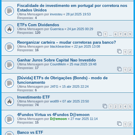
Fiscalidade de investimento em portugal por corretora nos
Estados Unidos
Última Mensagem por
investeu
«
28 jul 2025 19:53
Respostas:
4
ETFs Com Dividendos
Última Mensagem por
Guernica
«
24 jun 2025 00:29
Respostas:
120
1
6
7
8
9
...
Reorganizar carteira – mudar corretoras para banco?
Última Mensagem por
blackbeardow
«
22 jun 2025 13:08
Respostas:
16
1
2
Ganhar Juros Sobre Capital Nao Investido
Última Mensagem por
CountMeIn
«
25 mai 2025 19:48
Respostas:
17
1
2
[Dúvida] ETFs de Obrigações (Bonds) - modo de
funcionamento
Última Mensagem por
JATG
«
15 abr 2025 22:24
Respostas:
6
Investimento ETF
Última Mensagem por
wot89
«
07 abr 2025 23:50
Respostas:
74
1
2
3
4
5
4Fundos Virtua vs 4Fundos D@emoon
Última Mensagem por
D@emoon
«
27 mar 2025 11:14
Respostas:
15
1
2
Banco vs ETF