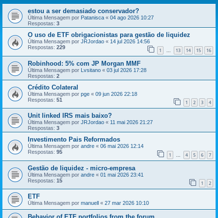
estou a ser demasiado conservador?
Última Mensagem por
Patanisca
«
04 ago 2026 10:27
Respostas:
3
O uso de ETF obrigacionistas para gestão de liquidez
Última Mensagem por
JRJordao
«
14 jul 2026 14:56
Respostas:
229
1
13
14
15
16
...
Robinhood: 5% com JP Morgan MMF
Última Mensagem por
Lvsitano
«
03 jul 2026 17:28
Respostas:
2
Crédito Colateral
Última Mensagem por
pge
«
09 jun 2026 22:18
Respostas:
51
1
2
3
4
Unit linked IRS mais baixo?
Última Mensagem por
JRJordao
«
11 mai 2026 21:27
Respostas:
3
Investimento Pais Reformados
Última Mensagem por
andre
«
06 mai 2026 12:14
Respostas:
95
1
4
5
6
7
...
Gestão de liquidez - micro-empresa
Última Mensagem por
andre
«
01 mai 2026 23:41
Respostas:
15
1
2
ETF
Última Mensagem por
manuell
«
27 mar 2026 10:10
Behavior of ETF portfolios from the forum