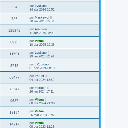
por
Lvsitano
354
14 abr 2026 20:52
por
Maskewdf
786
28 jan 2026 15:06
por
Aliatóreo
121871
11 abr 2025 08:00
por
Virtua
6915
10 abr 2025 12:36
por
Lvsitano
11691
29 jan 2025 12:26
por
JRJordao
8742
01 nov 2024 08:07
por
PatPat
68477
04 set 2024 12:52
por
morgoth
73547
26 jun 2024 17:11
por
Virtua
9637
08 abr 2024 21:38
por
Virtua
18194
26 mar 2024 22:55
por
Virtua
14217
08 out 2023 12:25