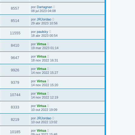
por
Dartagnan
8557
08 jul 2023 04:08
por
JRJordao
8514
29 abr 2023 10:56
por
paulsky
11555
18 abr 2023 00:54
por
Virtua
8410
19 mar 2023 01:14
por
Virtua
9647
18 nov 2022 16:31
por
Virtua
9926
14 nov 2022 15:27
por
Virtua
9379
14 nov 2022 15:20
por
Virtua
10744
14 nov 2022 12:19
por
Virtua
8333
10 out 2022 19:09
por
JRJordao
8219
10 out 2022 13:02
por
Virtua
10185
09 out 2022 15:48