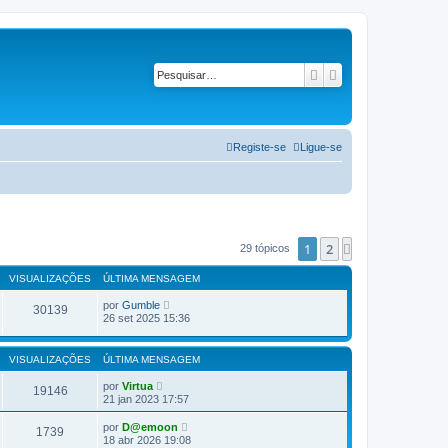
Pesquisar
Pesquisa avançad
Registe-se
Ligue-se
1
2
Próximo
29 tópicos
VISUALIZAÇÕES
ÚLTIMA MENSAGEM
por
Gumble
30139
26 set 2025 15:36
VISUALIZAÇÕES
ÚLTIMA MENSAGEM
por
Virtua
19146
21 jan 2023 17:57
por
D@emoon
1739
18 abr 2026 19:08