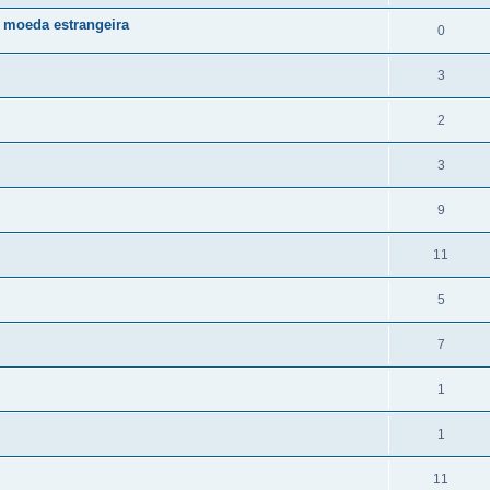
 moeda estrangeira
0
3
2
3
9
11
5
7
1
1
11