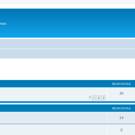
entos
 avançada
RESPOSTAS
30
1
2
3
RESPOSTAS
14
0