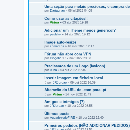
Uma seção para metais preciosos, e compra de
por
Dartagnan
»
08 jul 2023 04:08
Como usar as citações!!
por
Virtua
»
03 abr 2023 19:18
Adicionar um Theme menos generico!?
por
paulsky
»
14 abr 2023 19:12
Image auto-resize
por
zpmarcos
»
18 mar 2023 12:17
Fórum não abre com VPN
por
Diogobc
»
17 nov 2022 23:38
Precisamos de um Logo (favicon)
por
00ba
»
04 out 2022 19:34
Inserir imagem em ficheiro local
por
JRJordao
»
09 out 2022 16:39
Alteração do URL de .com para .pt
por
Virtua
»
14 nov 2022 11:49
Amigos e inimigos (?)
por
JRJordao
»
10 out 2022 08:55
Últimos posts
por
AguadeirodoFIRE
»
10 out 2022 12:40
Primeiros pedidos (NÃO ADICIONAR PEDIDOS)
por
JRJordao
»
04 out 2022 12:51