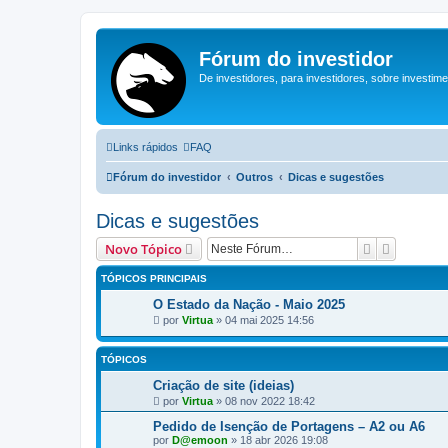
Fórum do investidor
De investidores, para investidores, sobre investim
Links rápidos
FAQ
Fórum do investidor
Outros
Dicas e sugestões
Dicas e sugestões
Pesquisar
Pesquisa
Novo Tópico
TÓPICOS PRINCIPAIS
O Estado da Nação - Maio 2025
por
Virtua
»
04 mai 2025 14:56
TÓPICOS
Criação de site (ideias)
por
Virtua
»
08 nov 2022 18:42
Pedido de Isenção de Portagens – A2 ou A6
por
D@emoon
»
18 abr 2026 19:08