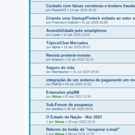
Cuidado com falsas corretoras e brokers fraudu
por
PauloG47
»
14 abr 2026 20:32
Criando uma Startup/Fintech voltado ao setor 
por
Francisco Gabriel
»
01 jan 2026 22:58
Acessibilidade pelo smartphone
por
Louie
»
10 abr 2025 13:02
Tópico/Chat Mercados
por
Alpha
»
10 abr 2025 09:23
Revista proteste-investe
por
braposo
»
21 jan 2025 15:15
Seguro de vida
por
ribertojunior
»
31 out 2024 09:04
integração de um sistema de pagamento em m
por
PatPat
»
04 set 2024 12:52
Extensões phpBB
por
Virtua
»
03 out 2022 21:34
Sub-Forum de poupança
por
paulsky
»
08 abr 2024 20:01
O Estado da Nação - Mar 2023
por
Virtua
»
10 mar 2023 18:19
Retorno do botão de "recuperar e-mail"
por
Virtua
»
08 out 2023 12:25