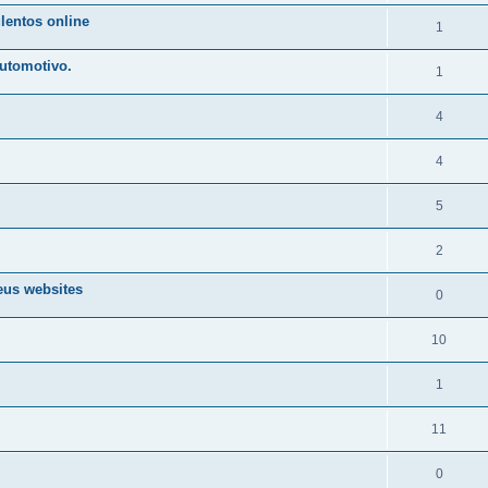
lentos online
1
automotivo.
1
4
4
5
2
eus websites
0
10
1
11
0