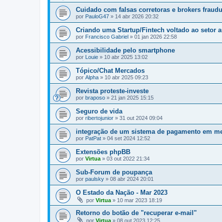
Cuidado com falsas corretoras e brokers fraudu
por
PauloG47
»
14 abr 2026 20:32
Criando uma Startup/Fintech voltado ao setor 
por
Francisco Gabriel
»
01 jan 2026 22:58
Acessibilidade pelo smartphone
por
Louie
»
10 abr 2025 13:02
Tópico/Chat Mercados
por
Alpha
»
10 abr 2025 09:23
Revista proteste-investe
por
braposo
»
21 jan 2025 15:15
Seguro de vida
por
ribertojunior
»
31 out 2024 09:04
integração de um sistema de pagamento em m
por
PatPat
»
04 set 2024 12:52
Extensões phpBB
por
Virtua
»
03 out 2022 21:34
Sub-Forum de poupança
por
paulsky
»
08 abr 2024 20:01
O Estado da Nação - Mar 2023
por
Virtua
»
10 mar 2023 18:19
Retorno do botão de "recuperar e-mail"
por
Virtua
»
08 out 2023 12:25