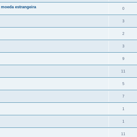
 moeda estrangeira
0
3
2
3
9
11
5
7
1
1
11