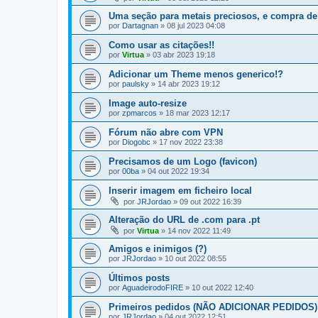
Uma seção para metais preciosos, e compra de
por
Dartagnan
»
08 jul 2023 04:08
Como usar as citações!!
por
Virtua
»
03 abr 2023 19:18
Adicionar um Theme menos generico!?
por
paulsky
»
14 abr 2023 19:12
Image auto-resize
por
zpmarcos
»
18 mar 2023 12:17
Fórum não abre com VPN
por
Diogobc
»
17 nov 2022 23:38
Precisamos de um Logo (favicon)
por
00ba
»
04 out 2022 19:34
Inserir imagem em ficheiro local
por
JRJordao
»
09 out 2022 16:39
Alteração do URL de .com para .pt
por
Virtua
»
14 nov 2022 11:49
Amigos e inimigos (?)
por
JRJordao
»
10 out 2022 08:55
Últimos posts
por
AguadeirodoFIRE
»
10 out 2022 12:40
Primeiros pedidos (NÃO ADICIONAR PEDIDOS)
por
JRJordao
»
04 out 2022 12:51