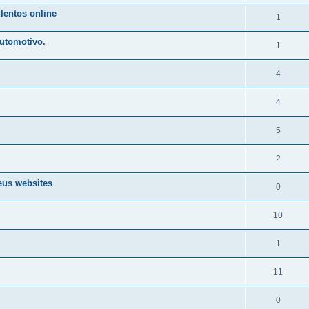
lentos online
1
automotivo.
1
4
4
5
2
eus websites
0
10
1
11
0