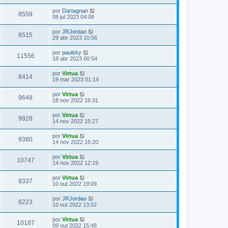
por
Dartagnan
8559
08 jul 2023 04:08
por
JRJordao
8515
29 abr 2023 10:56
por
paulsky
11556
18 abr 2023 00:54
por
Virtua
8414
19 mar 2023 01:14
por
Virtua
9648
18 nov 2022 16:31
por
Virtua
9928
14 nov 2022 15:27
por
Virtua
9380
14 nov 2022 15:20
por
Virtua
10747
14 nov 2022 12:19
por
Virtua
8337
10 out 2022 19:09
por
JRJordao
8223
10 out 2022 13:02
por
Virtua
10187
09 out 2022 15:48