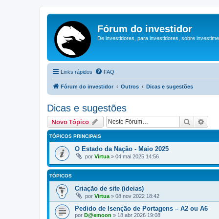
Fórum do investidor
De investidores, para investidores, sobre investim
Links rápidos
FAQ
Fórum do investidor
Outros
Dicas e sugestões
Dicas e sugestões
Pesquisa
Pesq
Novo Tópico
TÓPICOS PRINCIPAIS
O Estado da Nação - Maio 2025
por
Virtua
»
04 mai 2025 14:56
TÓPICOS
Criação de site (ideias)
por
Virtua
»
08 nov 2022 18:42
Pedido de Isenção de Portagens – A2 ou A6
por
D@emoon
»
18 abr 2026 19:08