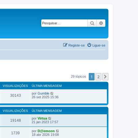
Pesquisar
Pesquisa avançad
Registe-se
Ligue-se
1
2
Próximo
29 tópicos
VISUALIZAÇÕES
ÚLTIMA MENSAGEM
por
Gumble
30143
26 set 2025 15:36
VISUALIZAÇÕES
ÚLTIMA MENSAGEM
por
Virtua
19148
21 jan 2023 17:57
por
D@emoon
1739
18 abr 2026 19:08