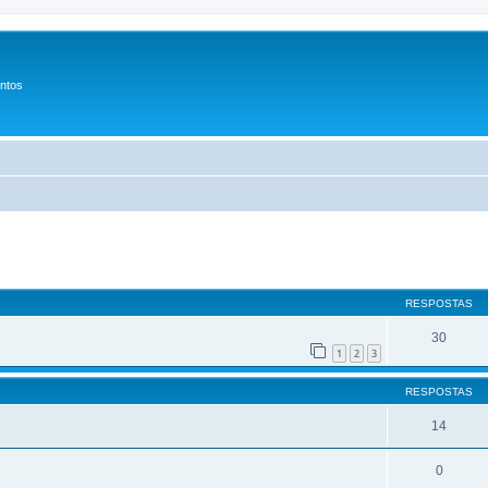
entos
r
uisa avançada
RESPOSTAS
30
1
2
3
RESPOSTAS
14
0