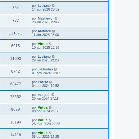
por
Lvsitano
354
14 abr 2026 20:52
por
Maskewdf
787
28 jan 2026 15:06
por
Aliatóreo
121871
11 abr 2025 08:00
por
Virtua
6915
10 abr 2025 12:36
por
Lvsitano
11693
29 jan 2025 12:26
por
JRJordao
8742
01 nov 2024 08:07
por
PatPat
68477
04 set 2024 12:52
por
morgoth
73552
26 jun 2024 17:11
por
Virtua
9639
08 abr 2024 21:38
por
Virtua
18194
26 mar 2024 22:55
por
Virtua
14218
08 out 2023 12:25