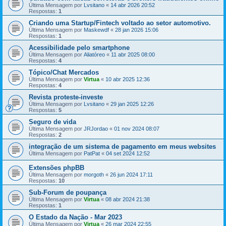
Última Mensagem por
Lvsitano
«
14 abr 2026 20:52
Respostas:
1
Criando uma Startup/Fintech voltado ao setor automotivo.
Última Mensagem por
Maskewdf
«
28 jan 2026 15:06
Respostas:
1
Acessibilidade pelo smartphone
Última Mensagem por
Aliatóreo
«
11 abr 2025 08:00
Respostas:
4
Tópico/Chat Mercados
Última Mensagem por
Virtua
«
10 abr 2025 12:36
Respostas:
4
Revista proteste-investe
Última Mensagem por
Lvsitano
«
29 jan 2025 12:26
Respostas:
5
Seguro de vida
Última Mensagem por
JRJordao
«
01 nov 2024 08:07
Respostas:
2
integração de um sistema de pagamento em meus websites
Última Mensagem por
PatPat
«
04 set 2024 12:52
Extensões phpBB
Última Mensagem por
morgoth
«
26 jun 2024 17:11
Respostas:
10
Sub-Forum de poupança
Última Mensagem por
Virtua
«
08 abr 2024 21:38
Respostas:
1
O Estado da Nação - Mar 2023
Última Mensagem por
Virtua
«
26 mar 2024 22:55