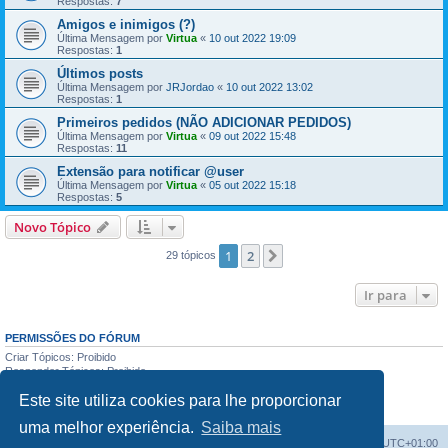
Respostas:
7
Amigos e inimigos (?)
Última Mensagem por
Virtua
«
10 out 2022 19:09
Respostas:
1
Últimos posts
Última Mensagem por
JRJordao
«
10 out 2022 13:02
Respostas:
1
Primeiros pedidos (NÃO ADICIONAR PEDIDOS)
Última Mensagem por
Virtua
«
09 out 2022 15:48
Respostas:
11
Extensão para notificar @user
Última Mensagem por
Virtua
«
05 out 2022 15:18
Respostas:
5
Novo Tópico
1
2
Próximo
29 tópicos
Ir para
PERMISSÕES DO FÓRUM
Criar Tópicos: Proibido
Responder Tópicos: Proibido
Editar Mensagens: Proibido
Este site utiliza cookies para lhe proporcionar
Apagar Mensagens: Proibido
Enviar anexos: Proibido
uma melhor experiência.
Saiba mais
Fórum do investidor
O Fuso Horário do Fórum é
UTC+01:00