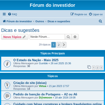
Fórum do investidor
FAQ
Registe-se
Ligue-se
P
Fórum do investidor
Outros
Dicas e sugestões
e
Dicas e sugestões
s
Pesquisar
Pesquisa avançada
Novo Tópico
q
u
1
2
Próximo
29 tópicos
i
Tópicos Principais
s
O Estado da Nação - Maio 2025
a
Última Mensagem por
Gumble
«
26 set 2025 15:36
Respostas:
30
r
1
2
3
Tópicos
Criação de site (ideias)
Última Mensagem por
Virtua
«
21 jan 2023 17:57
Respostas:
14
Pedido de Isenção de Portagens – A2 ou A6
Última Mensagem por
D@emoon
«
18 abr 2026 19:08
Cuidado com falsas corretoras e brokers fraudulentos online