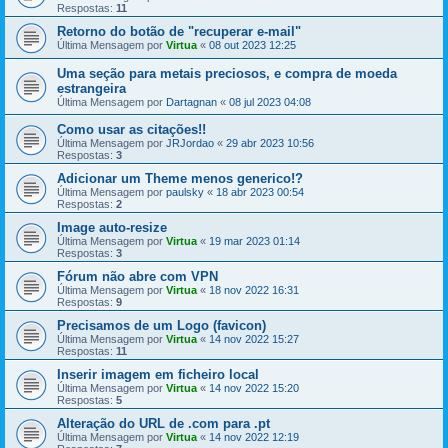
Respostas:
11
Retorno do botão de "recuperar e-mail"
Última Mensagem por
Virtua
«
08 out 2023 12:25
Uma seção para metais preciosos, e compra de moeda
estrangeira
Última Mensagem por
Dartagnan
«
08 jul 2023 04:08
Como usar as citações!!
Última Mensagem por
JRJordao
«
29 abr 2023 10:56
Respostas:
3
Adicionar um Theme menos generico!?
Última Mensagem por
paulsky
«
18 abr 2023 00:54
Respostas:
2
Image auto-resize
Última Mensagem por
Virtua
«
19 mar 2023 01:14
Respostas:
3
Fórum não abre com VPN
Última Mensagem por
Virtua
«
18 nov 2022 16:31
Respostas:
9
Precisamos de um Logo (favicon)
Última Mensagem por
Virtua
«
14 nov 2022 15:27
Respostas:
11
Inserir imagem em ficheiro local
Última Mensagem por
Virtua
«
14 nov 2022 15:20
Respostas:
5
Alteração do URL de .com para .pt
Última Mensagem por
Virtua
«
14 nov 2022 12:19