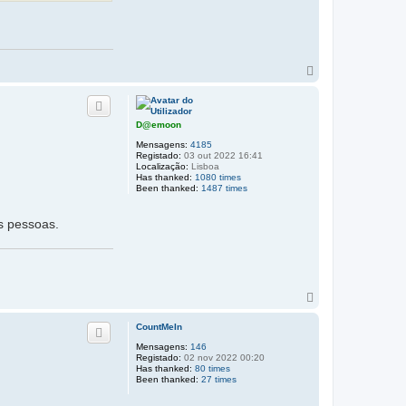
T
o
p
o
D@emoon
Mensagens:
4185
Registado:
03 out 2022 16:41
Localização:
Lisboa
Has thanked:
1080 times
Been thanked:
1487 times
s pessoas.
T
o
p
CountMeIn
o
Mensagens:
146
Registado:
02 nov 2022 00:20
Has thanked:
80 times
Been thanked:
27 times