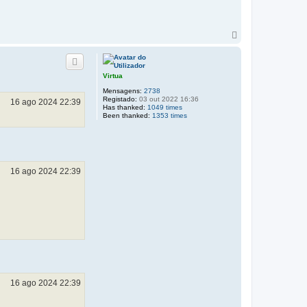
T
o
p
o
Virtua
Mensagens:
2738
Registado:
03 out 2022 16:36
16 ago 2024 22:39
Has thanked:
1049 times
Been thanked:
1353 times
16 ago 2024 22:39
16 ago 2024 22:39