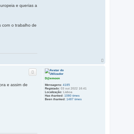
uropeia e querias a
s com o trabalho de
T
o
p
o
D@emoon
gora e assim de
Mensagens:
4185
Registado:
03 out 2022 16:41
Localização:
Lisboa
Has thanked:
1080 times
Been thanked:
1487 times