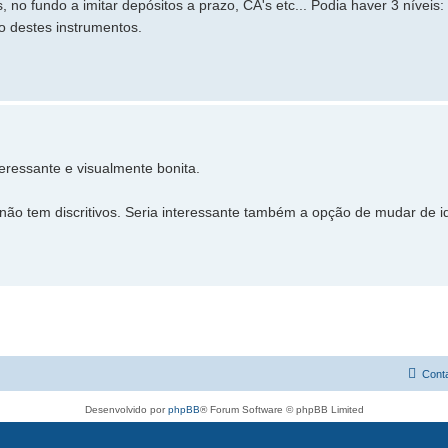
, no fundo a imitar depósitos a prazo, CA's etc... Podia haver 3 níve
 destes instrumentos.
eressante e visualmente bonita.
não tem discritivos. Seria interessante também a opção de mudar de i
Cont
Desenvolvido por
phpBB
® Forum Software © phpBB Limited
Traduzido por:
phpBB Portugal
Privacidade
|
Termos