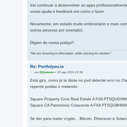
Irei continuar a desenvolver as apps profissionalmen
vossa ajuda e feedback em como o fazer.
Novamente, em estado muito embrionário e mais compl
outras pessoas por exemplo).
Digam de vossa justiça!!
"We are drowning in information, while starving for wisdom."
Re: Portfolyou.io
M
por
D@emoon
»
16 ago 2024 22:39
e
n
Está giro, como já te disse no pvd detectei erro no C
s
a
repente podias ir metendo:
g
e
m
Square Property Core Real Estate A FIIA PTSQUGH
Square CA Património Crescente A FIIA PTSQUBHM
Se der para meter crypto... Bitcoin, Ethereum e Sol