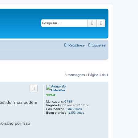
Pesquisar
Pesquisa avançad
Registe-se
Ligue-se
6 mensagens • Página
1
de
1
Virtua
Mensagens:
2738
vestidor mas podem
Registado:
03 out 2022 16:36
Has thanked:
1049 times
Been thanked:
1353 times
onário por isso