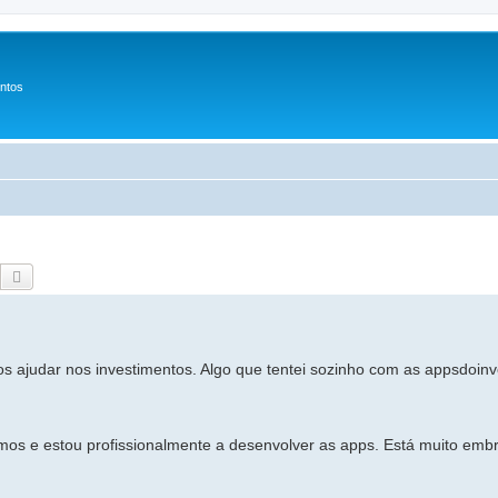
entos
Pesquisar
Pesquisa avançada
s ajudar nos investimentos. Algo que tentei sozinho com as appsdoin
os e estou profissionalmente a desenvolver as apps. Está muito embri