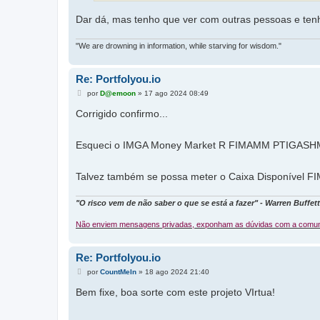
Dar dá, mas tenho que ver com outras pessoas e ten
"We are drowning in information, while starving for wisdom."
Re: Portfolyou.io
M
por
D@emoon
»
17 ago 2024 08:49
e
n
Corrigido confirmo...
s
a
g
Esqueci o IMGA Money Market R FIMAMM PTIGAS
e
m
Talvez também se possa meter o Caixa Disponível F
"O risco vem de não saber o que se está a fazer" - Warren Buffett
Não enviem mensagens privadas, exponham as dúvidas com a comun
Re: Portfolyou.io
M
por
CountMeIn
»
18 ago 2024 21:40
e
n
Bem fixe, boa sorte com este projeto VIrtua!
s
a
g