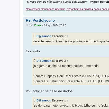
"O risco vem de não saber o que se está a fazer" - Warren Buffett
Não enviem mensagens privadas, exponham as dúvidas com a comun
Re: Portfolyou.io
M
por
Virtua
»
16 ago 2024 23:22
e
n
s
D@emoon
Escreveu:
↑
a
g
detectei erro no Clearbridge porque é um fundo que t
e
m
Corrigido.
D@emoon
Escreveu:
↑
já agora e assim de repente podias ir metendo:
Square Property Core Real Estate A FIIA PTSQUGH
Square CA Património Crescente A FIIA PTSQUBHM
Vou colocar na base de dados
D@emoon
Escreveu:
↑
Se der para meter crypto... Bitcoin, Ethereum e Sol