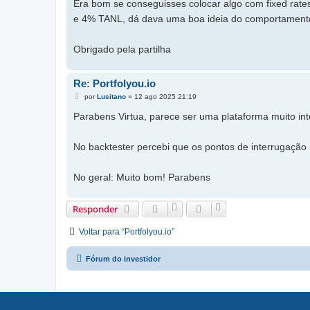
Era bom se conseguisses colocar algo com fixed rates
e
m
e 4% TANL, dá dava uma boa ideia do comportamento
Obrigado pela partilha
Re: Portfolyou.io
M
por
Lusitano
»
12 ago 2025 21:19
e
n
Parabens Virtua, parece ser uma plataforma muito int
s
a
g
No backtester percebi que os pontos de interrugação 
e
m
No geral: Muito bom! Parabens
Responder
Voltar para “Portfolyou.io”
Fórum do investidor