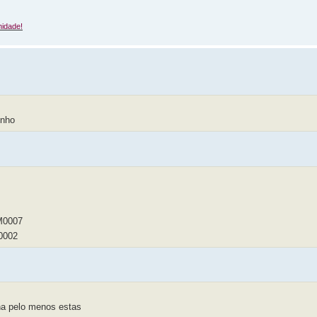
idade!
enho
M0007
0002
ana pelo menos estas