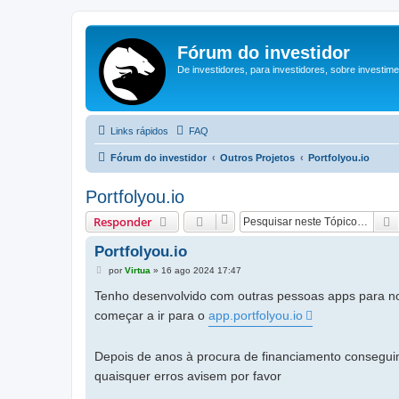
Fórum do investidor
De investidores, para investidores, sobre investim
Links rápidos
FAQ
Fórum do investidor
Outros Projetos
Portfolyou.io
Portfolyou.io
Responder
Portfolyou.io
M
por
Virtua
»
16 ago 2024 17:47
e
n
Tenho desenvolvido com outras pessoas apps para no
s
a
começar a ir para o
app.portfolyou.io
g
e
m
Depois de anos à procura de financiamento conseguim
quaisquer erros avisem por favor