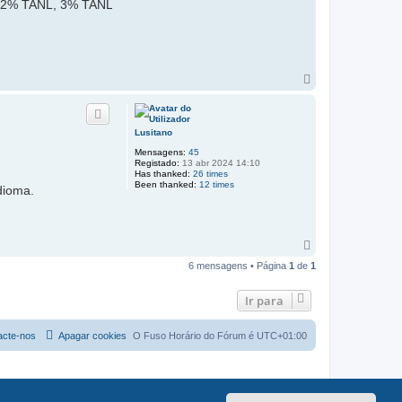
is: 2% TANL, 3% TANL
T
o
p
o
Lusitano
Mensagens:
45
Registado:
13 abr 2024 14:10
Has thanked:
26 times
Been thanked:
12 times
dioma.
T
o
6 mensagens • Página
1
de
1
p
o
Ir para
acte-nos
Apagar cookies
O Fuso Horário do Fórum é
UTC+01:00