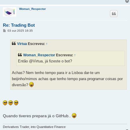
Woman_Respector
Re: Trading Bot
M
03 out 2025 16:35
e
n
s
Virtua
Escreveu:
↑
a
g
e
Woman_Respector
Escreveu:
↑
m
Então @Virtua, já fizeste o bot?
Achas? Nem tenho tempo para ir a Lisboa dar-te um
beijinho/mimos achas que tenho tempo para programar coisas por
diversão?
Quando tiveres prepara já o GitHub..
Derivatives Trader, into Quantitative Finance