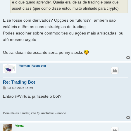
e o que quero aprender. Queria era ideias de trading e para que
asset class (que como disse estou muito alinhado para crypto)
E se fosse com derivados? Opções ou futuros? Também são
voláteis e têm as suas estratégias de trading.
Podes escolher sobre commodities ou ações mais arriscadas, ou
até mesmo crypto.
Outra ideia interessante seria penny stocks
Woman_Respector
Re: Trading Bot
M
03 out 2025 15:59
e
n
Então @Virtua, já fizeste o bot?
s
a
g
e
m
Derivatives Trader, into Quantitative Finance
Virtua