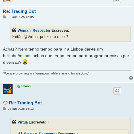
Re: Trading Bot
M
03 out 2025 16:05
e
n
s
Woman_Respector
Escreveu:
↑
a
g
Então @Virtua, já fizeste o bot?
e
m
Achas? Nem tenho tempo para ir a Lisboa dar-te um
beijinho/mimos achas que tenho tempo para programar coisas por
diversão?
"We are drowning in information, while starving for wisdom."
D@emoon
Re: Trading Bot
M
03 out 2025 16:13
e
n
s
Virtua
Escreveu:
↑
a
g
e
Woman_Respector
Escreveu:
↑
m