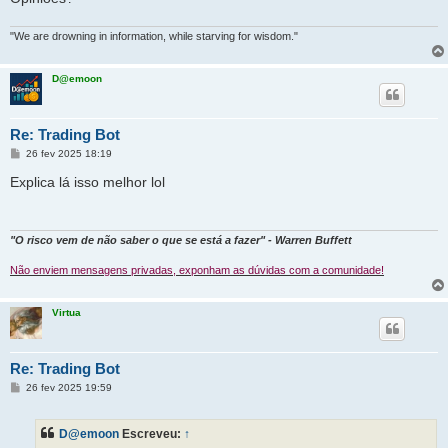
"We are drowning in information, while starving for wisdom."
D@emoon
Re: Trading Bot
M
26 fev 2025 18:19
e
n
Explica lá isso melhor lol
s
a
g
e
m
"O risco vem de não saber o que se está a fazer" - Warren Buffett
Não enviem mensagens privadas, exponham as dúvidas com a comunidade!
Virtua
Re: Trading Bot
M
26 fev 2025 19:59
e
n
s
D@emoon
Escreveu:
↑
a
g