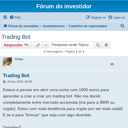
Fórum do investidor
FAQ
Registe-se
Ligue-se
P
Fórum do investidor
Investimentos
Cantinho do especulador
e
Trading Bot
s
Pesquisar
Pesquisa 
Responder
q
8 mensagens • Página
1
de
1
u
Virtua
i
s
a
Trading Bot
r
M
26 fev 2025 18:05
e
n
Estava a pensar em abrir uma conta com 1000 euros para
s
a
aprender a criar e criar um trading bot. Não me decidi
g
completamente entre mercado accionista (iria para a IBKR ou
e
m
crypto). Estou com mais tendência para crypto por ser mais volátil.
E se é para "brincar" que seja com algo divertido.
Opiniões?