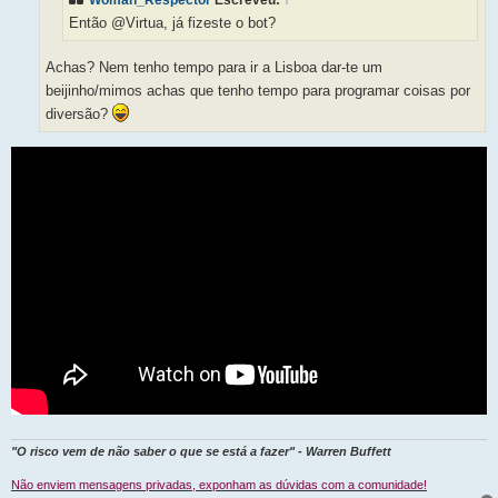
Então @Virtua, já fizeste o bot?
Achas? Nem tenho tempo para ir a Lisboa dar-te um
beijinho/mimos achas que tenho tempo para programar coisas por
diversão?
"O risco vem de não saber o que se está a fazer" - Warren Buffett
Não enviem mensagens privadas, exponham as dúvidas com a comunidade!