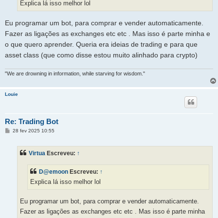
Explica lá isso melhor lol
e
m
Eu programar um bot, para comprar e vender automaticamente.
Fazer as ligações as exchanges etc etc . Mas isso é parte minha e
o que quero aprender. Queria era ideias de trading e para que
asset class (que como disse estou muito alinhado para crypto)
"We are drowning in information, while starving for wisdom."
Louie
Re: Trading Bot
M
28 fev 2025 10:55
e
n
s
Virtua
Escreveu:
↑
a
g
e
D@emoon
Escreveu:
↑
m
Explica lá isso melhor lol
Eu programar um bot, para comprar e vender automaticamente.
Fazer as ligações as exchanges etc etc . Mas isso é parte minha