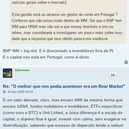
notícias gerais sobre o mercado)
Esta gestão está ao alcance um gestor de conta em Portugal ?
Confesso que não estou muito dentro de WM. Sei que o BNP tem
WM para HNWI mas não sei a que money brackets a isto se
refere, mas consideraria a investigares um pouco mais sobre isso,
dado que a resposta que tens obtido parece-me mediocre
BNP WM = big shit. E é direcionado a investidores fora de Pt.
E o capital nao está em Portugal, como é óbvio.
D@emoon
Re: "O melhor que nos podia acontecer era um Bear Market"
M
19 dez 2025 09:22
e
n
É um valor elevado, claro, mas encaro 4M€ da mesma forma que
s
a
encaro 100k€, fundos mobiliários e imobiliários, ETFs específicos
g
(como ouro e BTC) e Unit Linked, a única diferença é a escala do
e
m
capital, o objetivo final é igual, investir com calma, sem exagerar na
diversificação, sabendo que excesso de dispersão tende a reduzir