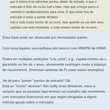
que é impossível adivinhar pontos ideais de entrada, e que o
mercado é feito de ciclos bull e bear, mas que a longo prazo o
caminho é tendencialmente para cima. E que estar fora do
mercado é estar a perder dinheiro.
Isto é tudo muito bonito de se ouvir, mas quando se vai abrir uma
carteira com este montante, é tudo menos bonito de se ouvir...
Essa frase pode ser dissecada por demasiadas partes.
Com essa liquidez aconselhava até bancos com WM/PM de HNWI.
Podes ter múltiplas restrições "a la carta", e.g., capital mínimo de x
garantido ao fim de x anos, obviamente restringes muito a balança
de risco/retorno. (Imensas carteiras de FI usam esses exemplos).
Se dá para "prever" pontos de entrada? Dá.
Está ao "nosso" alcance? Not really (mas debatível, estou a
assumir que as pessoas aqui tenham um trabalho não envolvente
com mercados financeiros em que sejam obrigadas a digerir
notícias gerais sobre o mercado)