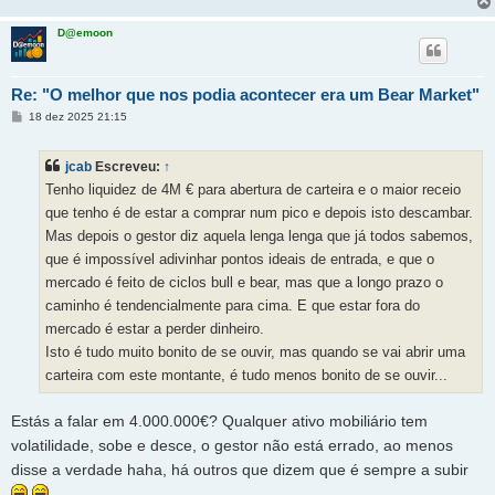
D@emoon
Re: "O melhor que nos podia acontecer era um Bear Market"
M
18 dez 2025 21:15
e
n
s
jcab
Escreveu:
↑
a
g
Tenho liquidez de 4M € para abertura de carteira e o maior receio
e
m
que tenho é de estar a comprar num pico e depois isto descambar.
Mas depois o gestor diz aquela lenga lenga que já todos sabemos,
que é impossível adivinhar pontos ideais de entrada, e que o
mercado é feito de ciclos bull e bear, mas que a longo prazo o
caminho é tendencialmente para cima. E que estar fora do
mercado é estar a perder dinheiro.
Isto é tudo muito bonito de se ouvir, mas quando se vai abrir uma
carteira com este montante, é tudo menos bonito de se ouvir...
Estás a falar em 4.000.000€? Qualquer ativo mobiliário tem
volatilidade, sobe e desce, o gestor não está errado, ao menos
disse a verdade haha, há outros que dizem que é sempre a subir