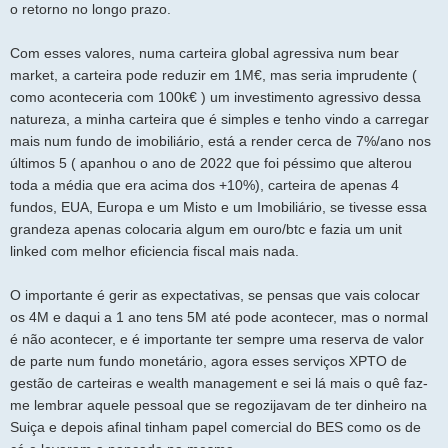
o retorno no longo prazo.
Com esses valores, numa carteira global agressiva num bear
market, a carteira pode reduzir em 1M€, mas seria imprudente (
como aconteceria com 100k€ ) um investimento agressivo dessa
natureza, a minha carteira que é simples e tenho vindo a carregar
mais num fundo de imobiliário, está a render cerca de 7%/ano nos
últimos 5 ( apanhou o ano de 2022 que foi péssimo que alterou
toda a média que era acima dos +10%), carteira de apenas 4
fundos, EUA, Europa e um Misto e um Imobiliário, se tivesse essa
grandeza apenas colocaria algum em ouro/btc e fazia um unit
linked com melhor eficiencia fiscal mais nada.
O importante é gerir as expectativas, se pensas que vais colocar
os 4M e daqui a 1 ano tens 5M até pode acontecer, mas o normal
é não acontecer, e é importante ter sempre uma reserva de valor
de parte num fundo monetário, agora esses serviços XPTO de
gestão de carteiras e wealth management e sei lá mais o quê faz-
me lembrar aquele pessoal que se regozijavam de ter dinheiro na
Suiça e depois afinal tinham papel comercial do BES como os de