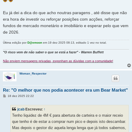
Eu já dei a dica do que acho noutras paragens , até disse que não
era hora de investir ou reforçar posições com acções, reforçar
fundos de mercado monetário e imobiliário e esperar pelo que vem
de 2026.
Última edição por
D@emoon
em 19 dez 2025 08:13, editado 1 vez no total.
"O risco vem de não saber o que se está a fazer" - Warren Buffett
Não enviem mensagens privadas, exponham as dúvidas com a comunidade!
Woman_Respector
Re: "O melhor que nos podia acontecer era um Bear Market"
M
18 dez 2025 22:22
e
n
s
jcab
Escreveu:
↑
a
g
Tenho liquidez de 4M € para abertura de carteira e o maior receio
e
m
que tenho é de estar a comprar num pico e depois isto descambar.
Mas depois o gestor diz aquela lenga lenga que já todos sabemos,