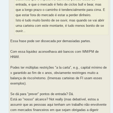
entrada, e que o mercado é feito de ciclos bull e bear, mas
que a longo prazo o caminho é tendencialmente para cima. E
que estar fora do mercado é estar a perder dinheiro.
Isto é tudo muito bonito de se ouvir, mas quando se vai abrir
uma carteira com este montante, é tudo menos bonito de se
ouvir...
Essa frase pode ser dissecada por demasiadas partes.
Com essa liquidez aconselhava até bancos com WM/PM de
HNWI.
Podes ter múltiplas restrições "a la carta", e.g., capital mínimo de
x garantido ao fim de x anos, obviamente restringes muito a
balança de risco/retorno. (Imensas carteiras de FI usam esses
exemplos).
Se dá para "prever" pontos de entrada? Dá.
Está ao "nosso" alcance? Not really (mas debatível, estou a
assumir que as pessoas aqui tenham um trabalho não envolvente
com mercados financeiros em que sejam obrigadas a digerir