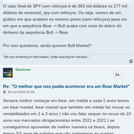
O valor final de SPY com reforços é de 363 mil dólares vs 177 mil
dólares do reversed_spy com reforços. Ou seja, vamos de um
gráfico em que acabam no mesmo ponto (sem reforços) para um
em que a sequência Bear -> Bull acaba com mais do dobro do
dinheiro da sequência Bull -> Bear.
Por isso questiono, ainda querem Bull Market?
"We are drowning in information, while starving for wisdom."
D@emoon
Re: "O melhor que nos podia acontecer era um Bear Market"
M
26 nov 2025 12:44
e
n
Sempre melhor começar em bear, em média a cada 5 anos temos
s
a
um bear market, bear market que também em média faz recuar as
g
rentabilidades em 2 a 3 anos ( não vou falar sequer no recuo de 10
e
m
anos nos mercados obrigacionistas entre 2021 e 2022 ) se
conseguirmos aproveitar da melhor maneira os bears, depois
temos 3/4 anos de subidas que vão compensar as quedas