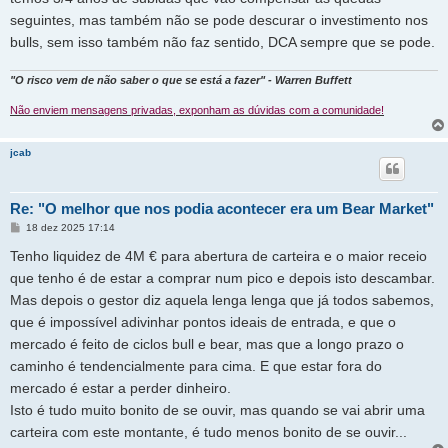
seguintes, mas também não se pode descurar o investimento nos
bulls, sem isso também não faz sentido, DCA sempre que se pode.
"O risco vem de não saber o que se está a fazer" - Warren Buffett
Não enviem mensagens privadas, exponham as dúvidas com a comunidade!
jcab
Re: "O melhor que nos podia acontecer era um Bear Market"
M
18 dez 2025 17:14
e
n
Tenho liquidez de 4M € para abertura de carteira e o maior receio
s
a
que tenho é de estar a comprar num pico e depois isto descambar.
g
Mas depois o gestor diz aquela lenga lenga que já todos sabemos,
e
m
que é impossível adivinhar pontos ideais de entrada, e que o
mercado é feito de ciclos bull e bear, mas que a longo prazo o
caminho é tendencialmente para cima. E que estar fora do
mercado é estar a perder dinheiro.
Isto é tudo muito bonito de se ouvir, mas quando se vai abrir uma
carteira com este montante, é tudo menos bonito de se ouvir...