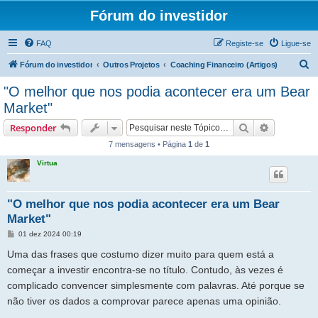
Fórum do investidor
FAQ
Registe-se
Ligue-se
P
Fórum do investidor
Outros Projetos
Coaching Financeiro (Artigos)
e
"O melhor que nos podia acontecer era um Bear
s
Market"
q
Pesquisar
Pesquisa 
Responder
u
7 mensagens • Página
1
de
1
i
Virtua
s
a
r
"O melhor que nos podia acontecer era um Bear
Market"
M
01 dez 2024 00:19
e
n
Uma das frases que costumo dizer muito para quem está a
s
a
começar a investir encontra-se no título. Contudo, às vezes é
g
complicado convencer simplesmente com palavras. Até porque se
e
m
não tiver os dados a comprovar parece apenas uma opinião.