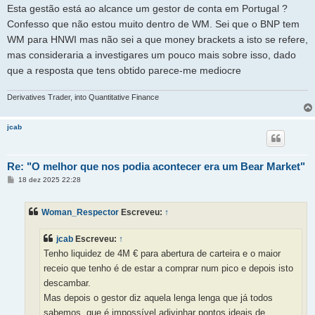
Esta gestão está ao alcance um gestor de conta em Portugal ?
Confesso que não estou muito dentro de WM. Sei que o BNP tem
WM para HNWI mas não sei a que money brackets a isto se refere,
mas consideraria a investigares um pouco mais sobre isso, dado
que a resposta que tens obtido parece-me mediocre
Derivatives Trader, into Quantitative Finance
jcab
Re: "O melhor que nos podia acontecer era um Bear Market"
M
18 dez 2025 22:28
e
n
s
Woman_Respector
Escreveu:
↑
a
g
e
jcab
Escreveu:
↑
m
Tenho liquidez de 4M € para abertura de carteira e o maior
receio que tenho é de estar a comprar num pico e depois isto
descambar.
Mas depois o gestor diz aquela lenga lenga que já todos
sabemos, que é impossível adivinhar pontos ideais de