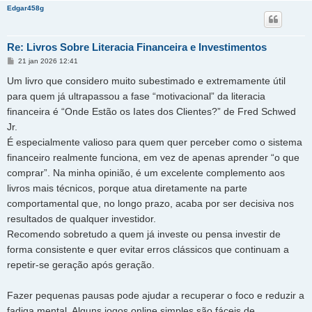
Edgar458g
Re: Livros Sobre Literacia Financeira e Investimentos
M
21 jan 2026 12:41
e
n
Um livro que considero muito subestimado e extremamente útil
s
a
para quem já ultrapassou a fase “motivacional” da literacia
g
financeira é “Onde Estão os Iates dos Clientes?” de Fred Schwed
e
m
Jr.
É especialmente valioso para quem quer perceber como o sistema
financeiro realmente funciona, em vez de apenas aprender “o que
comprar”. Na minha opinião, é um excelente complemento aos
livros mais técnicos, porque atua diretamente na parte
comportamental que, no longo prazo, acaba por ser decisiva nos
resultados de qualquer investidor.
Recomendo sobretudo a quem já investe ou pensa investir de
forma consistente e quer evitar erros clássicos que continuam a
repetir-se geração após geração.
Fazer pequenas pausas pode ajudar a recuperar o foco e reduzir a
fadiga mental. Alguns jogos online simples são fáceis de