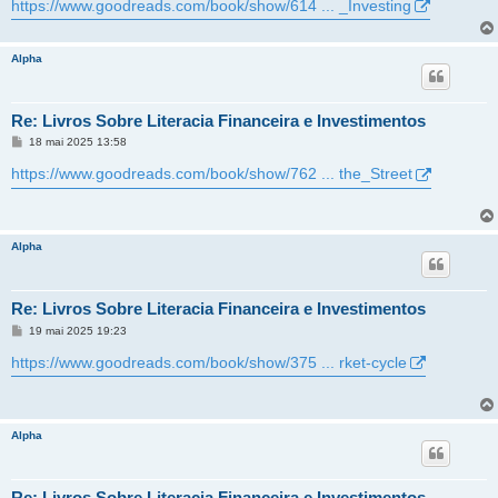
https://www.goodreads.com/book/show/614 ... _Investing
Alpha
Re: Livros Sobre Literacia Financeira e Investimentos
M
18 mai 2025 13:58
e
n
https://www.goodreads.com/book/show/762 ... the_Street
s
a
g
e
m
Alpha
Re: Livros Sobre Literacia Financeira e Investimentos
M
19 mai 2025 19:23
e
n
https://www.goodreads.com/book/show/375 ... rket-cycle
s
a
g
e
m
Alpha
Re: Livros Sobre Literacia Financeira e Investimentos