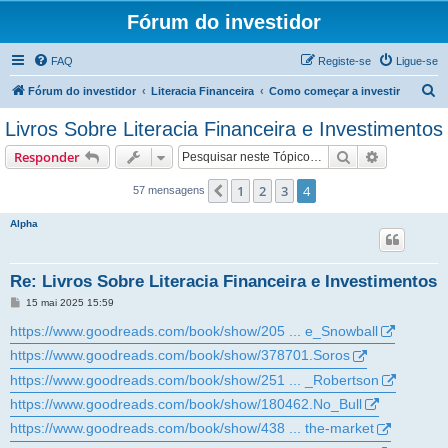
Fórum do investidor
FAQ
Registe-se
Ligue-se
P
Fórum do investidor
Literacia Financeira
Como começar a investir
e
Livros Sobre Literacia Financeira e Investimentos
s
Pesquisar
Pesquisa 
Responder
q
u
1
2
3
4
Anterior
57 mensagens
i
Alpha
s
a
Re: Livros Sobre Literacia Financeira e Investimentos
r
M
15 mai 2025 15:59
e
n
https://www.goodreads.com/book/show/205 ... e_Snowball
s
a
https://www.goodreads.com/book/show/378701.Soros
g
e
https://www.goodreads.com/book/show/251 ... _Robertson
m
https://www.goodreads.com/book/show/180462.No_Bull
https://www.goodreads.com/book/show/438 ... the-market