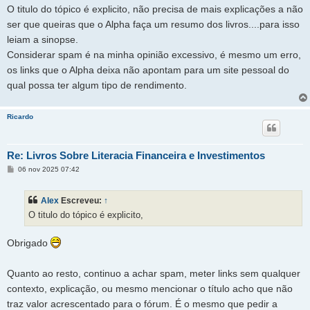
O titulo do tópico é explicito, não precisa de mais explicações a não
ser que queiras que o Alpha faça um resumo dos livros....para isso
leiam a sinopse.
Considerar spam é na minha opinião excessivo, é mesmo um erro,
os links que o Alpha deixa não apontam para um site pessoal do
qual possa ter algum tipo de rendimento.
Ricardo
Re: Livros Sobre Literacia Financeira e Investimentos
M
06 nov 2025 07:42
e
n
s
Alex
Escreveu:
↑
a
g
O titulo do tópico é explicito,
e
m
Obrigado
Quanto ao resto, continuo a achar spam, meter links sem qualquer
contexto, explicação, ou mesmo mencionar o título acho que não
traz valor acrescentado para o fórum. É o mesmo que pedir a