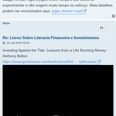
experimentar e não exigem muito tempo ou esforço. Mais detalhes
podem ser encontrados aqui:
jogar chicken road
Alpha
Re: Livros Sobre Literacia Financeira e Investimentos
M
20 mai 2026 09:34
e
n
Investing Against the Tide: Lessons from a Life Running Money -
s
a
Anthony Bolton
g
https://www.goodreads.com/book/show/641 ... ityReviews
e
m