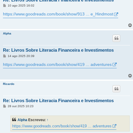
M
10 ago 2025 16:02
e
n
https://www.goodreads.com/book/show/913 ... e_Hindmost
s
a
g
e
m
Alpha
Re: Livros Sobre Literacia Financeira e Investimentos
M
14 ago 2025 20:39
e
n
https://www.goodreads.com/book/show/419 ... adventures
s
a
g
e
m
Ricardo
Re: Livros Sobre Literacia Financeira e Investimentos
M
28 out 2025 10:23
e
n
s
Alpha
Escreveu:
↑
a
g
https://www.goodreads.com/book/show/419 ... adventures
e
m