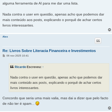
alguma ferramenta de AI para me dar uma lista.
Nada contra o user em questão, apenas acho que podemos dar
mais conteúdo aos posts, explicando o porquê de achar certos
livros interessantes.
Alex
Re: Livros Sobre Literacia Financeira e Investimentos
M
06 nov 2025 10:41
e
n
s
Ricardo
Escreveu:
↑
a
g
e
m
Nada contra o user em questão, apenas acho que podemos dar
mais conteúdo aos posts, explicando o porquê de achar certos
livros interessantes.
Concordo que seria uma mais valia, mas dai a dizer que pelo facto
de não ter é spam...