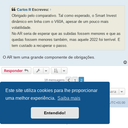
n
s
Carlos R
Escreveu:
↑
a
g
Obrigado pelo comparativo. Tal como esperado, o Smart Invest
e
m
dinâmico em linha com o V60A, apesar de um pouco mais
volatilidade.
No AR seria de esperar que as subidas fossem menores e que as
quedas fossem menores também, mas aquele 2022 foi terrível. E
tem custado a recuperar o passo.
O AR tem uma grande componente de obrigações.
Responder
1
2
Anterior
18 mensagens
Este site utiliza cookies para lhe proporcionar
Ir para
uma melhor experiência.
Saiba mais
Fórum do investidor
O Fuso Horário do Fórum é
UTC+01:00
Entendido!
Desenvolvido por
phpBB
® Forum Software © phpBB Limited
Traduzido por:
phpBB Portugal
Privacidade
|
Termos