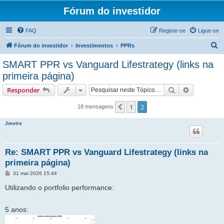
Fórum do investidor
FAQ
Registe-se
Ligue-se
P
Fórum do investidor
Investimentos
PPRs
e
SMART PPR vs Vanguard Lifestrategy (links na
s
primeira página)
q
Pesquisar
Pesquisa 
Responder
u
i
1
2
Anterior
18 mensagens
s
Jmvlrs
a
r
Re: SMART PPR vs Vanguard Lifestrategy (links na
primeira página)
M
31 mai 2026 15:44
e
n
Utilizando o portfolio performance:
s
a
g
5 anos:
e
m