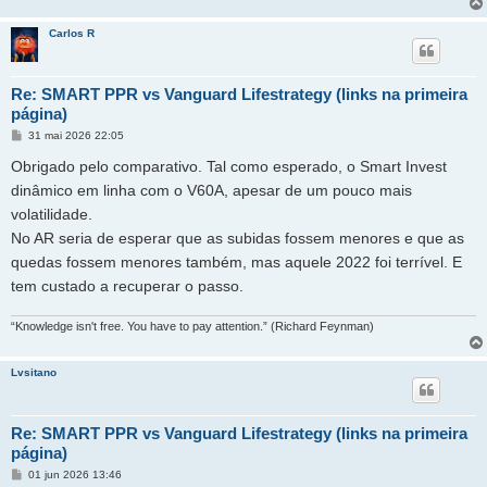
Carlos R
Re: SMART PPR vs Vanguard Lifestrategy (links na primeira
página)
M
31 mai 2026 22:05
e
n
Obrigado pelo comparativo. Tal como esperado, o Smart Invest
s
a
dinâmico em linha com o V60A, apesar de um pouco mais
g
volatilidade.
e
m
No AR seria de esperar que as subidas fossem menores e que as
quedas fossem menores também, mas aquele 2022 foi terrível. E
tem custado a recuperar o passo.
“Knowledge isn't free. You have to pay attention.” (Richard Feynman)
Lvsitano
Re: SMART PPR vs Vanguard Lifestrategy (links na primeira
página)
M
01 jun 2026 13:46
e