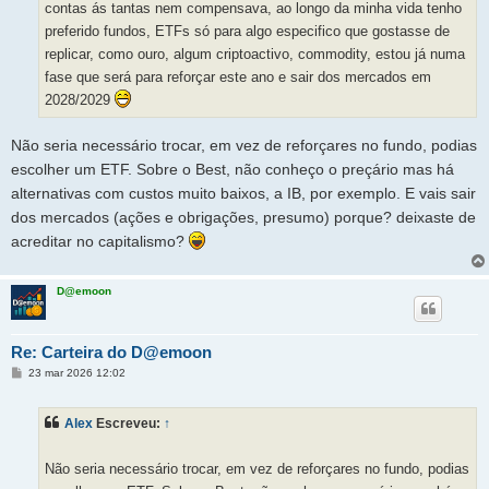
contas ás tantas nem compensava, ao longo da minha vida tenho
preferido fundos, ETFs só para algo especifico que gostasse de
replicar, como ouro, algum criptoactivo, commodity, estou já numa
fase que será para reforçar este ano e sair dos mercados em
2028/2029
Não seria necessário trocar, em vez de reforçares no fundo, podias
escolher um ETF. Sobre o Best, não conheço o preçário mas há
alternativas com custos muito baixos, a IB, por exemplo. E vais sair
dos mercados (ações e obrigações, presumo) porque? deixaste de
acreditar no capitalismo?
D@emoon
Re: Carteira do D@emoon
M
23 mar 2026 12:02
e
n
s
Alex
Escreveu:
↑
a
g
e
m
Não seria necessário trocar, em vez de reforçares no fundo, podias