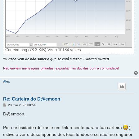
Carteira.png (78.3 KiB) Visto 10184 vezes
"O risco vem de não saber o que se está a fazer" - Warren Buffett
Não enviem mensagens privadas, exponham as dúvidas com a comunidade!
Alex
Re: Carteira do D@emoon
M
23 mar 2026 08:54
e
n
D@emoon,
s
a
g
Por curiosidade (deixaste um link recente para a tua carteira
)
e
m
estive a ver o desempenho dos teus fundos e se não me enganei