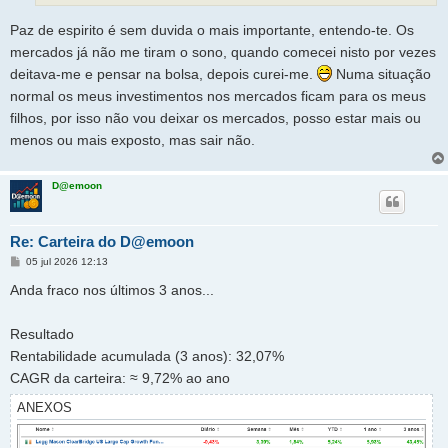
Paz de espirito é sem duvida o mais importante, entendo-te. Os
mercados já não me tiram o sono, quando comecei nisto por vezes
deitava-me e pensar na bolsa, depois curei-me.
Numa situação
normal os meus investimentos nos mercados ficam para os meus
filhos, por isso não vou deixar os mercados, posso estar mais ou
menos ou mais exposto, mas sair não.
D@emoon
Re: Carteira do D@emoon
M
05 jul 2026 12:13
e
n
Anda fraco nos últimos 3 anos...
s
a
g
Resultado
e
m
Rentabilidade acumulada (3 anos): 32,07%
CAGR da carteira: ≈ 9,72% ao ano
ANEXOS