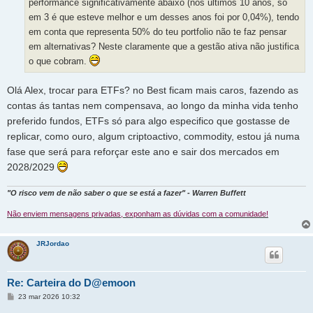
performance significativamente abaixo (nos ultimos 10 anos, só
em 3 é que esteve melhor e um desses anos foi por 0,04%), tendo
em conta que representa 50% do teu portfolio não te faz pensar
em alternativas? Neste claramente que a gestão ativa não justifica
o que cobram.
Olá Alex, trocar para ETFs? no Best ficam mais caros, fazendo as
contas ás tantas nem compensava, ao longo da minha vida tenho
preferido fundos, ETFs só para algo especifico que gostasse de
replicar, como ouro, algum criptoactivo, commodity, estou já numa
fase que será para reforçar este ano e sair dos mercados em
2028/2029
"O risco vem de não saber o que se está a fazer" - Warren Buffett
Não enviem mensagens privadas, exponham as dúvidas com a comunidade!
JRJordao
Re: Carteira do D@emoon
M
23 mar 2026 10:32
e
n