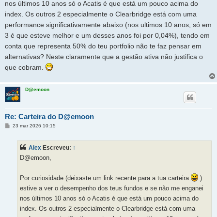
nos últimos 10 anos só o Acatis é que está um pouco acima do
index. Os outros 2 especialmente o Clearbridge está com uma
performance significativamente abaixo (nos ultimos 10 anos, só em
3 é que esteve melhor e um desses anos foi por 0,04%), tendo em
conta que representa 50% do teu portfolio não te faz pensar em
alternativas? Neste claramente que a gestão ativa não justifica o
que cobram.
D@emoon
Re: Carteira do D@emoon
M
23 mar 2026 10:15
e
n
s
Alex
Escreveu:
↑
a
g
D@emoon,
e
m
Por curiosidade (deixaste um link recente para a tua carteira
)
estive a ver o desempenho dos teus fundos e se não me enganei
nos últimos 10 anos só o Acatis é que está um pouco acima do
index. Os outros 2 especialmente o Clearbridge está com uma