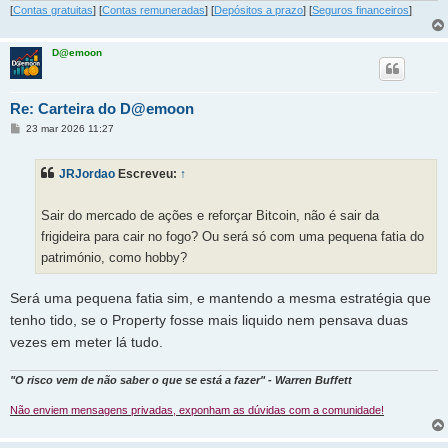
[
Contas gratuitas
] [
Contas remuneradas
] [
Depósitos a prazo
] [
Seguros financeiros
]
D@emoon
Re: Carteira do D@emoon
M
23 mar 2026 11:27
e
n
s
JRJordao
Escreveu:
↑
a
g
e
m
Sair do mercado de ações e reforçar Bitcoin, não é sair da
frigideira para cair no fogo? Ou será só com uma pequena fatia do
património, como hobby?
Será uma pequena fatia sim, e mantendo a mesma estratégia que
tenho tido, se o Property fosse mais liquido nem pensava duas
vezes em meter lá tudo.
"O risco vem de não saber o que se está a fazer" - Warren Buffett
Não enviem mensagens privadas, exponham as dúvidas com a comunidade!