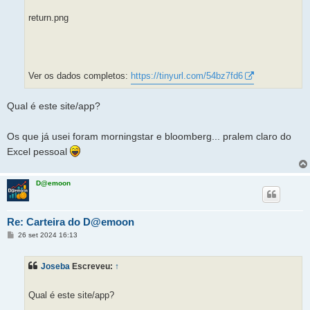
return.png
Ver os dados completos:
https://tinyurl.com/54bz7fd6
Qual é este site/app?
Os que já usei foram morningstar e bloomberg... pralem claro do
Excel pessoal
D@emoon
Re: Carteira do D@emoon
M
26 set 2024 16:13
e
n
s
Joseba
Escreveu:
↑
a
g
e
m
Qual é este site/app?