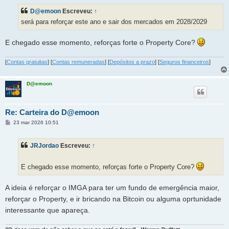
s
D@emoon
Escreveu:
↑
a
g
será para reforçar este ano e sair dos mercados em 2028/2029
e
m
E chegado esse momento, reforças forte o Property Core?
[
Contas gratuitas
] [
Contas remuneradas
] [
Depósitos a prazo
] [
Seguros financeiros
]
D@emoon
Re: Carteira do D@emoon
M
23 mar 2026 10:51
e
n
s
JRJordao
Escreveu:
↑
a
g
e
m
E chegado esse momento, reforças forte o Property Core?
A ideia é reforçar o IMGA para ter um fundo de emergência maior,
reforçar o Property, e ir bricando na Bitcoin ou alguma oprtunidade
interessante que apareça.