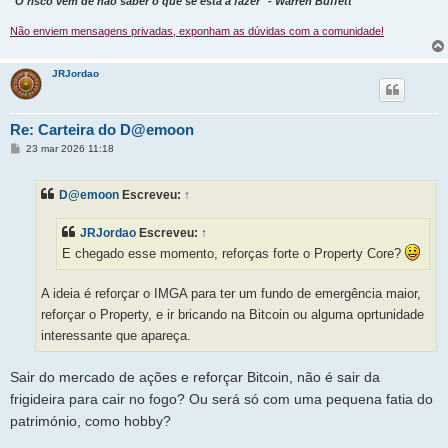
"O risco vem de não saber o que se está a fazer" - Warren Buffett
Não enviem mensagens privadas, exponham as dúvidas com a comunidade!
JRJordao
Re: Carteira do D@emoon
M
23 mar 2026 11:18
e
n
s
D@emoon
Escreveu:
↑
a
g
e
JRJordao
Escreveu:
↑
m
E chegado esse momento, reforças forte o Property Core?
A ideia é reforçar o IMGA para ter um fundo de emergência maior,
reforçar o Property, e ir bricando na Bitcoin ou alguma oprtunidade
interessante que apareça.
Sair do mercado de ações e reforçar Bitcoin, não é sair da
frigideira para cair no fogo? Ou será só com uma pequena fatia do
património, como hobby?