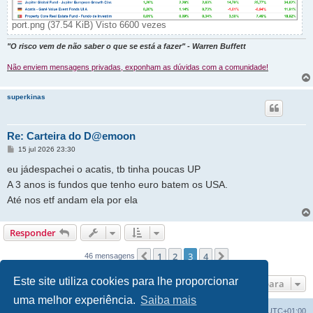
port.png (37.54 KiB) Visto 6600 vezes
"O risco vem de não saber o que se está a fazer" - Warren Buffett
Não enviem mensagens privadas, exponham as dúvidas com a comunidade!
superkinas
Re: Carteira do D@emoon
M
15 jul 2026 23:30
e
n
eu jádespachei o acatis, tb tinha poucas UP
s
a
A 3 anos is fundos que tenho euro batem os USA.
g
Até nos etf andam ela por ela
e
m
Responder
1
2
3
4
Anterior
Próximo
46 mensagens
Este site utiliza cookies para lhe proporcionar
Ir para
uma melhor experiência.
Saiba mais
Fórum do investidor
O Fuso Horário do Fórum é
UTC+01:00