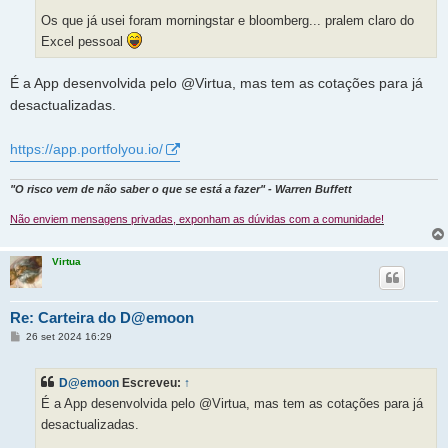
Os que já usei foram morningstar e bloomberg... pralem claro do
Excel pessoal
É a App desenvolvida pelo @Virtua, mas tem as cotações para já
desactualizadas.
https://app.portfolyou.io/
"O risco vem de não saber o que se está a fazer" - Warren Buffett
Não enviem mensagens privadas, exponham as dúvidas com a comunidade!
Virtua
Re: Carteira do D@emoon
M
26 set 2024 16:29
e
n
s
D@emoon
Escreveu:
↑
a
g
É a App desenvolvida pelo @Virtua, mas tem as cotações para já
e
m
desactualizadas.