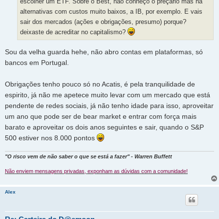
escolher um ETF. Sobre o Best, não conheço o preçário mas há
alternativas com custos muito baixos, a IB, por exemplo. E vais
sair dos mercados (ações e obrigações, presumo) porque?
deixaste de acreditar no capitalismo?
Sou da velha guarda hehe, não abro contas em plataformas, só
bancos em Portugal.
Obrigações tenho pouco só no Acatis, é pela tranquilidade de
espirito, já não me apetece muito levar com um mercado que está
pendente de redes sociais, já não tenho idade para isso, aproveitar
um ano que pode ser de bear market e entrar com força mais
barato e aproveitar os dois anos seguintes e sair, quando o S&P
500 estiver nos 8.000 pontos
"O risco vem de não saber o que se está a fazer" - Warren Buffett
Não enviem mensagens privadas, exponham as dúvidas com a comunidade!
Alex