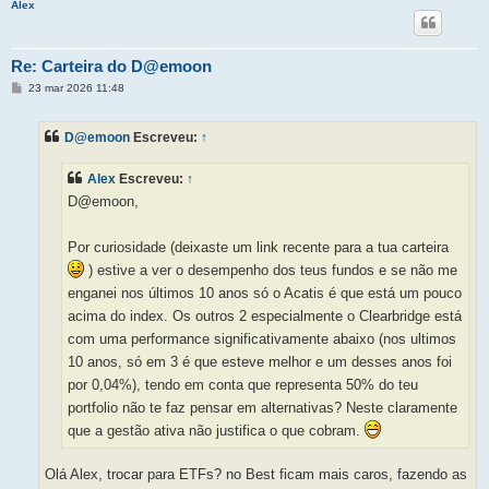
Alex
Re: Carteira do D@emoon
M
23 mar 2026 11:48
e
n
s
D@emoon
Escreveu:
↑
a
g
e
Alex
Escreveu:
↑
m
D@emoon,
Por curiosidade (deixaste um link recente para a tua carteira
) estive a ver o desempenho dos teus fundos e se não me
enganei nos últimos 10 anos só o Acatis é que está um pouco
acima do index. Os outros 2 especialmente o Clearbridge está
com uma performance significativamente abaixo (nos ultimos
10 anos, só em 3 é que esteve melhor e um desses anos foi
por 0,04%), tendo em conta que representa 50% do teu
portfolio não te faz pensar em alternativas? Neste claramente
que a gestão ativa não justifica o que cobram.
Olá Alex, trocar para ETFs? no Best ficam mais caros, fazendo as