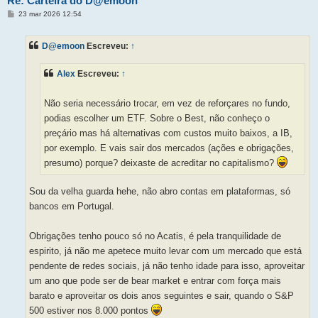
Re: Carteira do D@emoon
M
23 mar 2026 12:54
e
n
s
D@emoon
Escreveu:
↑
a
g
e
Alex
Escreveu:
↑
m
Não seria necessário trocar, em vez de reforçares no fundo,
podias escolher um ETF. Sobre o Best, não conheço o
preçário mas há alternativas com custos muito baixos, a IB,
por exemplo. E vais sair dos mercados (ações e obrigações,
presumo) porque? deixaste de acreditar no capitalismo?
Sou da velha guarda hehe, não abro contas em plataformas, só
bancos em Portugal.
Obrigações tenho pouco só no Acatis, é pela tranquilidade de
espirito, já não me apetece muito levar com um mercado que está
pendente de redes sociais, já não tenho idade para isso, aproveitar
um ano que pode ser de bear market e entrar com força mais
barato e aproveitar os dois anos seguintes e sair, quando o S&P
500 estiver nos 8.000 pontos