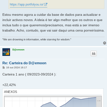
https://app.portfolyou.io/
Estou mesmo agora a cuidar da base de dados para actualizar e
incluir activos novos. A ideia é ter algo melhor que os outros e que
inclua tudo o que queremos/precisamos, mas está a ser imenso
trabalho. Acho, contudo, que vai sair daqui uma cena porreiríssima.
"We are drowning in information, while starving for wisdom."
D@emoon
Re: Carteira do D@emoon
M
16 out 2024 16:17
e
n
Carteira 1 ano ( 09/2023-09/2024 ):
s
a
g
+22,42%
e
m
ANEXOS