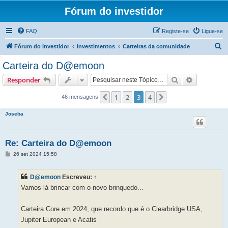
Fórum do investidor
FAQ
Registe-se
Ligue-se
P
Fórum do investidor
Investimentos
Carteiras da comunidade
e
Carteira do D@emoon
s
Pesquisar
Pesquisa 
Responder
q
u
1
2
3
4
Anterior
Próximo
46 mensagens
i
Joseba
s
a
Re: Carteira do D@emoon
r
M
26 set 2024 15:58
e
n
s
D@emoon
Escreveu:
↑
a
g
Vamos lá brincar com o novo brinquedo...
e
m
Carteira Core em 2024, que recordo que é o Clearbridge USA,
Jupiter European e Acatis