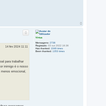
T
o
p
o
Virtua
Mensagens:
2738
Registado:
03 out 2022 16:36
14 fev 2024 11:11
Has thanked:
1049 times
Been thanked:
1353 times
al para trabalhar
ior inimigo é o nosso
ma menos emocional,
 altura possamos