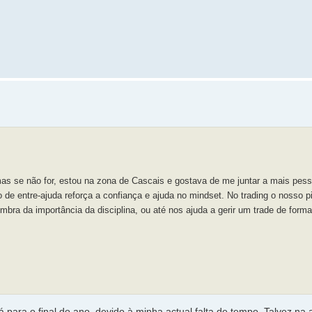
 mas se não for, estou na zona de Cascais e gostava de me juntar a mais pesso
 de entre-ajuda reforça a confiança e ajuda no mindset. No trading o nosso p
mbra da importância da disciplina, ou até nos ajuda a gerir um trade de for
 para o final do ano, devido à minha actual falta de tempo. Talvez na