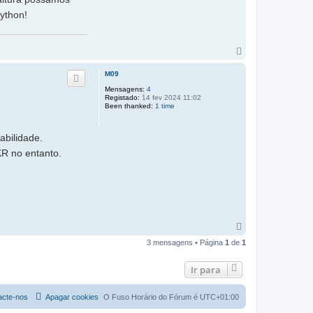
ython!
T
o
p
M09
o
Mensagens:
4
Registado:
14 fev 2024 11:02
Been thanked:
1 time
abilidade.
KR no entanto.
T
o
3 mensagens • Página
1
de
1
p
o
Ir para
acte-nos
Apagar cookies
O Fuso Horário do Fórum é
UTC+01:00