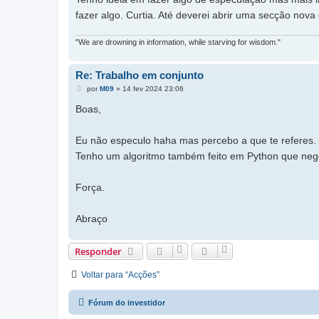
fazer algo. Curtia. Até deverei abrir uma secção no
"We are drowning in information, while starving for wisdom."
Re: Trabalho em conjunto
M
por
M09
»
14 fev 2024 23:06
e
n
Boas,
s
a
g
Eu não especulo haha mas percebo a que te referes. 
e
m
Tenho um algoritmo também feito em Python que nego
Força.
Abraço
Responder
Voltar para “Acções”
Fórum do investidor