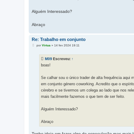
Alguém Interessado?
Abraço
Re: Trabalho em conjunto
M
por
Virtua
»
14 fev 2024 19:11
e
n
s
M09
Escreveu:
↑
a
g
boas!
e
m
Se calhar sou o único trader de alta frequência aqui
em conjunto género coworking. Acredito que o espírito
cérebro e se tivermos um colega ao lado que nos rele
mais facilmente fazemos o que tem de ser feito.
Alguém Interessado?
Abraço
Tenho ideia em fazer algo de especulação mas mais lá