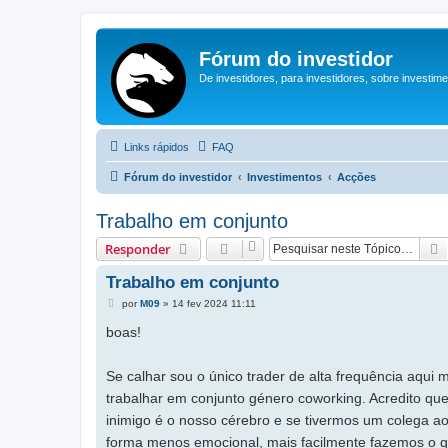
Fórum do investidor
De investidores, para investidores, sobre investim
Links rápidos
FAQ
Fórum do investidor
Investimentos
Acções
Trabalho em conjunto
Responder
Trabalho em conjunto
M
por
M09
»
14 fev 2024 11:11
e
n
boas!
s
a
g
Se calhar sou o único trader de alta frequência aqui
e
m
trabalhar em conjunto género coworking. Acredito que 
inimigo é o nosso cérebro e se tivermos um colega ao
forma menos emocional, mais facilmente fazemos o qu