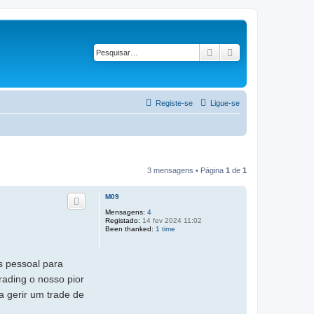
Pesquisar
Pesquisa avançad
Registe-se
Ligue-se
3 mensagens • Página
1
de
1
M09
Mensagens:
4
Registado:
14 fev 2024 11:02
Been thanked:
1 time
s pessoal para
rading o nosso pior
a gerir um trade de