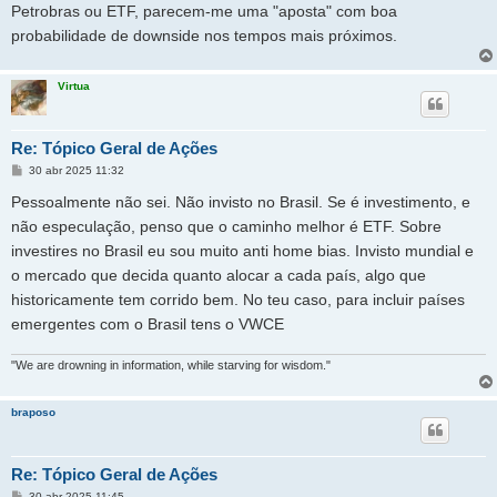
Petrobras ou ETF, parecem-me uma "aposta" com boa
probabilidade de downside nos tempos mais próximos.
Virtua
Re: Tópico Geral de Ações
M
30 abr 2025 11:32
e
n
Pessoalmente não sei. Não invisto no Brasil. Se é investimento, e
s
a
não especulação, penso que o caminho melhor é ETF. Sobre
g
investires no Brasil eu sou muito anti home bias. Invisto mundial e
e
m
o mercado que decida quanto alocar a cada país, algo que
historicamente tem corrido bem. No teu caso, para incluir países
emergentes com o Brasil tens o VWCE
"We are drowning in information, while starving for wisdom."
braposo
Re: Tópico Geral de Ações
M
30 abr 2025 11:45