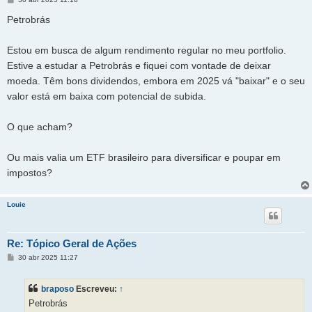
e
n
Petrobrás
s
a
g
Estou em busca de algum rendimento regular no meu portfolio.
e
m
Estive a estudar a Petrobrás e fiquei com vontade de deixar
moeda. Têm bons dividendos, embora em 2025 vá "baixar" e o seu
valor está em baixa com potencial de subida.
O que acham?
Ou mais valia um ETF brasileiro para diversificar e poupar em
impostos?
Louie
Re: Tópico Geral de Ações
M
30 abr 2025 11:27
e
n
s
braposo
Escreveu:
↑
a
g
Petrobrás
e