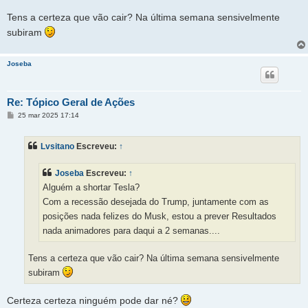
Tens a certeza que vão cair? Na última semana sensivelmente
subiram
Joseba
Re: Tópico Geral de Ações
M
25 mar 2025 17:14
e
n
s
Lvsitano
Escreveu:
↑
a
g
e
Joseba
Escreveu:
↑
m
Alguém a shortar Tesla?
Com a recessão desejada do Trump, juntamente com as
posições nada felizes do Musk, estou a prever Resultados
nada animadores para daqui a 2 semanas....
Tens a certeza que vão cair? Na última semana sensivelmente
subiram
Certeza certeza ninguém pode dar né?