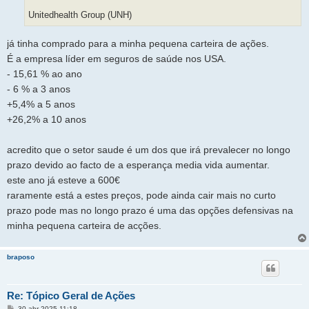
Unitedhealth Group (UNH)
já tinha comprado para a minha pequena carteira de ações.
É a empresa líder em seguros de saúde nos USA.
- 15,61 % ao ano
- 6 % a 3 anos
+5,4% a 5 anos
+26,2% a 10 anos
acredito que o setor saude é um dos que irá prevalecer no longo
prazo devido ao facto de a esperança media vida aumentar.
este ano já esteve a 600€
raramente está a estes preços, pode ainda cair mais no curto
prazo pode mas no longo prazo é uma das opções defensivas na
minha pequena carteira de acções.
braposo
Re: Tópico Geral de Ações
M
30 abr 2025 11:18