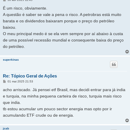
e
n
É um risco, obviamente.
s
a
A questão é saber se vale a pena o risco. A petrobras está muito
g
barata e os dividendos baixaram porque o preço do petróleo
e
m
baixou.
O meu principal medo é se ela vem sempre por aí abaixo à custa
de uma possível recessão mundial e consequente baixa do preço
do petróleo.
superkinas
Re: Tópico Geral de Ações
M
01 mai 2025 21:53
e
n
acho arriscado. Já pensei etf Brasil, mas decidi entrar para já india
s
a
e turquia, na minha pequena carteira de risco, turquia mais risco
g
que india.
e
m
tb estou acumular um pouco sector energia mas opto por ir
acumulando ETF crude ou de energia.
jcab