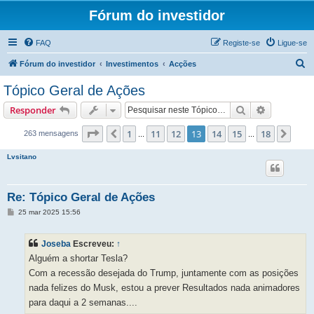
Fórum do investidor
FAQ
Registe-se
Ligue-se
P
Fórum do investidor
Investimentos
Acções
e
Tópico Geral de Ações
s
Pesquisar
Pesquisa 
Responder
q
u
Página
13
de
18
1
11
12
13
14
15
18
Anterior
Próx
263 mensagens
...
...
i
Lvsitano
s
a
Re: Tópico Geral de Ações
r
M
25 mar 2025 15:56
e
n
s
Joseba
Escreveu:
↑
a
g
Alguém a shortar Tesla?
e
m
Com a recessão desejada do Trump, juntamente com as posições
nada felizes do Musk, estou a prever Resultados nada animadores
para daqui a 2 semanas....