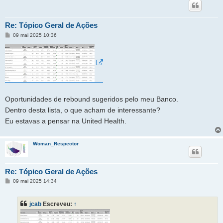
Re: Tópico Geral de Ações
M
09 mai 2025 10:36
e
n
s
a
g
e
m
Oportunidades de rebound sugeridos pelo meu Banco.
Dentro desta lista, o que acham de interessante?
Eu estavas a pensar na United Health.
Woman_Respector
Re: Tópico Geral de Ações
M
09 mai 2025 14:34
e
n
s
jcab
Escreveu:
↑
a
g
e
m