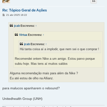
Re: Tópico Geral de Ações
M
21 abr 2025 18:22
e
n
s
jcab
Escreveu:
↑
a
g
e
Virtua
Escreveu:
↑
m
jcab
Escreveu:
↑
Há tanta coisa aí a implodir, que nem sei o que comprar !
Recomendei ontem Nike a um amigo. Estou parvo porque
subiu hoje. Mas tens aí muitos saldos
Alguma recomendação mais para além da Nike ?
Eu até estou de olho na Allianz.
para malucos apanharem o rebound?
Unitedhealth Group (UNH)