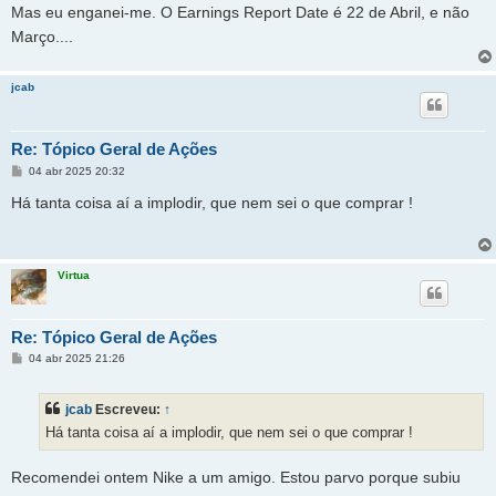
Mas eu enganei-me. O Earnings Report Date é 22 de Abril, e não
Março....
jcab
Re: Tópico Geral de Ações
M
04 abr 2025 20:32
e
n
Há tanta coisa aí a implodir, que nem sei o que comprar !
s
a
g
e
m
Virtua
Re: Tópico Geral de Ações
M
04 abr 2025 21:26
e
n
s
jcab
Escreveu:
↑
a
g
Há tanta coisa aí a implodir, que nem sei o que comprar !
e
m
Recomendei ontem Nike a um amigo. Estou parvo porque subiu