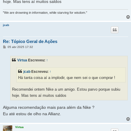
hoje. Mas tens aí muitos saldos
"We are drowning in information, while starving for wisdom."
jcab
Re: Tópico Geral de Ações
M
05 abr 2025 17:32
e
n
s
Virtua
Escreveu:
↑
a
g
e
jcab
Escreveu:
↑
m
Há tanta coisa aí a implodir, que nem sei o que comprar !
Recomendei ontem Nike a um amigo. Estou parvo porque subiu
hoje. Mas tens aí muitos saldos
Alguma recomendação mais para além da Nike ?
Eu até estou de olho na Allianz.
Virtua