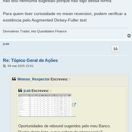
não dou nenhuma sugestão porque não sigo dessa forma
Para quem tiver curiosidade no mean reversion, podem verificar a
existência pelo Augmented Dickey-Fuller test
Derivatives Trader, into Quantitative Finance
jcab
Re: Tópico Geral de Ações
M
09 mai 2025 15:01
e
n
s
Woman_Respector
Escreveu:
↑
a
g
e
jcab
Escreveu:
↑
m
Oportunidades de rebound sugeridos pelo meu Banco.