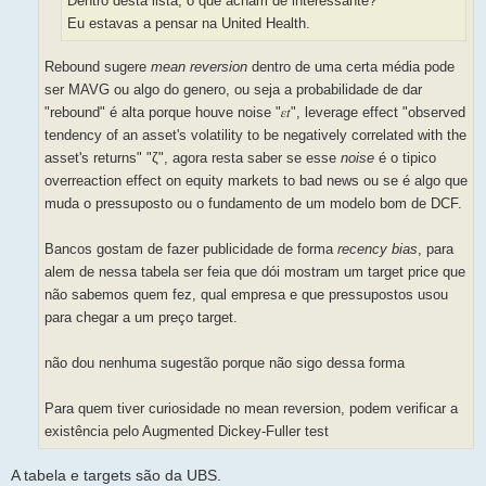
Dentro desta lista, o que acham de interessante?
Eu estavas a pensar na United Health.
Rebound sugere
mean reversion
dentro de uma certa média pode
ser MAVG ou algo do genero, ou seja a probabilidade de dar
"rebound" é alta porque houve noise "𝜀𝑡", leverage effect "observed
tendency of an asset's volatility to be negatively correlated with the
asset's returns" "ζ", agora resta saber se esse
noise
é o tipico
overreaction effect on equity markets to bad news ou se é algo que
muda o pressuposto ou o fundamento de um modelo bom de DCF.
Bancos gostam de fazer publicidade de forma
recency bias
, para
alem de nessa tabela ser feia que dói mostram um target price que
não sabemos quem fez, qual empresa e que pressupostos usou
para chegar a um preço target.
não dou nenhuma sugestão porque não sigo dessa forma
Para quem tiver curiosidade no mean reversion, podem verificar a
existência pelo Augmented Dickey-Fuller test
A tabela e targets são da UBS.